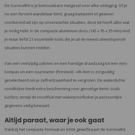
De SurvivalKit is je betrouwbare metgezel voor elke uitdaging. Of je
nu een fervent wandelaar bent, graag kampeert of gewoon
voorbereid wil zijn op onverwachte situaties, deze kit heeft alles wat
je nodig hebt. In de compacte aluminium doos (145 x 95 x 35 mm) vind
je maar liefst 21 essentiële tools die je uit de meest uiteenlopende
situaties kunnen redden.
Van een veelzijdig zakmes en een handige draadzaag tot een mini-
kompas en een vuurstarter (firesteel) - elk item is zorgvuldig
geselecteerd om je zelfredzaamheid te vergroten. De waterdichte
noodkoker biedt extra bescherming voor gevoelige items zoals
lucifers, terwijl de noodfluit met waterproofkoker je persoonlijke
gegevens veilig bewaart.
Altijd paraat, waar je ook gaat
Dankzij het compacte formaat en lichte gewicht past de SurvivalKit