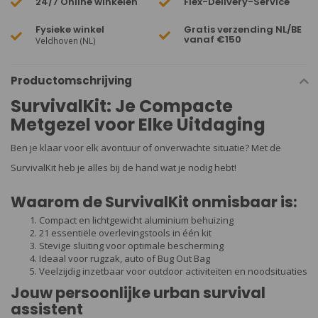
24/7 Online winkelen
Flex-Delivery-Service
Fysieke winkel
Gratis verzending NL/BE
vanaf €150
Veldhoven (NL)
Productomschrijving
SurvivalKit: Je Compacte
Metgezel voor Elke Uitdaging
Ben je klaar voor elk avontuur of onverwachte situatie? Met de
SurvivalKit heb je alles bij de hand wat je nodig hebt!
Waarom de SurvivalKit onmisbaar is:
Compact en lichtgewicht aluminium behuizing
21 essentiële overlevingstools in één kit
Stevige sluiting voor optimale bescherming
Ideaal voor rugzak, auto of Bug Out Bag
Veelzijdig inzetbaar voor outdoor activiteiten en noodsituaties
Jouw persoonlijke urban survival
assistent