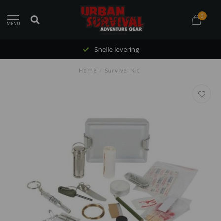
0
MENU
Snelle levering
Home
/
Survival Kit