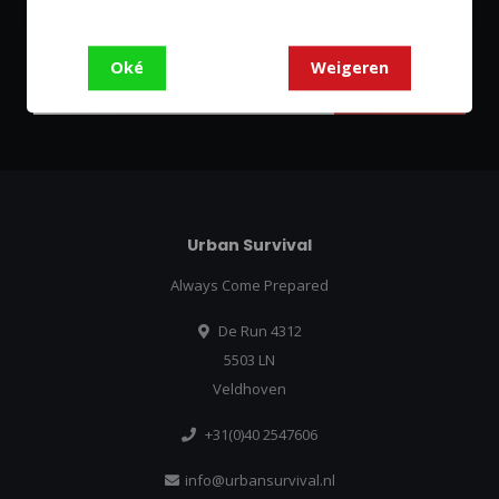
Abonneer je op onze nieuwsbrief
Blijf op de hoogte over onze laatste acties
Oké
Weigeren
Abonneer
Urban Survival
Always Come Prepared
De Run 4312
5503 LN
Veldhoven
+31(0)40 2547606
info@urbansurvival.nl