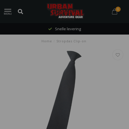
0
MENU
Snelle levering
Home
/
Stropdas Clip-on