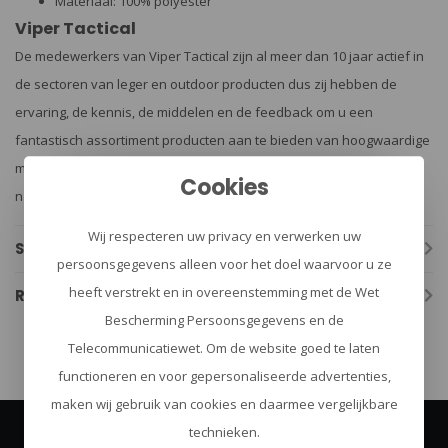
Materiaal: 100% polyester
Viper Tactical
De medewerkers van Viper Tactical zijn al meer dan 10 jaar actief in
de sectoren van leger en outdoor producten dus zij hebben de
ervaring, de kennis, de middelen en de feedback om u een
fantastisch assortiment producten aan te bieden van hoogwaardige
materialen tegen betaalbare prijzen. Zij zijn voortdurend op zoek
Cookies
naar manieren om de producten te verbeteren.
Wij respecteren uw privacy en verwerken uw
Specificaties
persoonsgegevens alleen voor het doel waarvoor u ze
heeft verstrekt en in overeenstemming met de Wet
Reviews
Bescherming Persoonsgegevens en de
Telecommunicatiewet. Om de website goed te laten
functioneren en voor gepersonaliseerde advertenties,
maken wij gebruik van cookies en daarmee vergelijkbare
technieken.