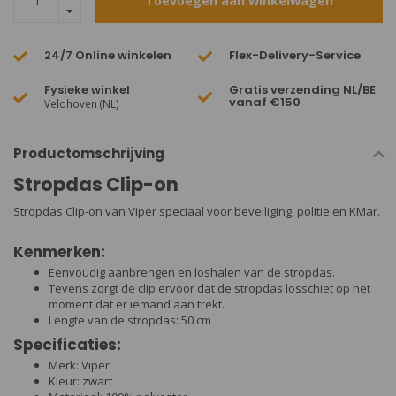
Toevoegen aan winkelwagen
24/7 Online winkelen
Flex-Delivery-Service
Fysieke winkel
Gratis verzending NL/BE
vanaf €150
Veldhoven (NL)
Productomschrijving
Stropdas Clip-on
Stropdas Clip-on van Viper speciaal voor beveiliging, politie en KMar.
Kenmerken:
Eenvoudig aanbrengen en loshalen van de stropdas.
Tevens zorgt de clip ervoor dat de stropdas losschiet op het
moment dat er iemand aan trekt.
Lengte van de stropdas: 50 cm
Specificaties:
Merk: Viper
Kleur: zwart