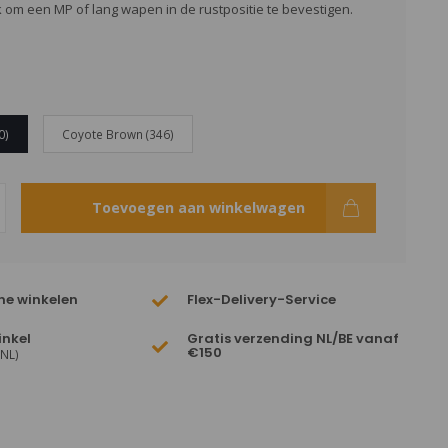
k om een MP of lang wapen in de rustpositie te bevestigen.
0)
Coyote Brown (346)
Toevoegen aan winkelwagen
ne winkelen
Flex-Delivery-Service
inkel
Gratis verzending NL/BE vanaf
€150
(NL)