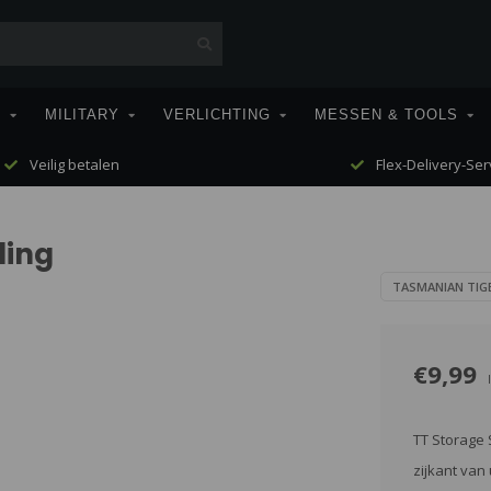
T
MILITARY
VERLICHTING
MESSEN & TOOLS
Veilig betalen
Flex-Delivery-Ser
ling
TASMANIAN TIG
€9,99
TT Storage 
zijkant van