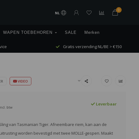
0
NL
WAPEN TOEBEHOREN
SALE
Merken
vice
Gratis verzending NL/BE > €150
ER
VIDEO
Leverbaar
Incl. btw
Sling van Tasmanian Tiger. Afneembare riem, kan aan de
 uitrusting worden bevestigd met twee MOLLE-gespen. Maakt