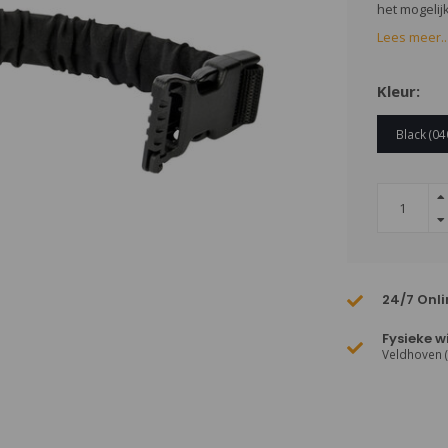
het mogelij
Lees meer..
Kleur:
Black (04
24/7 Onli
Fysieke w
Veldhoven 