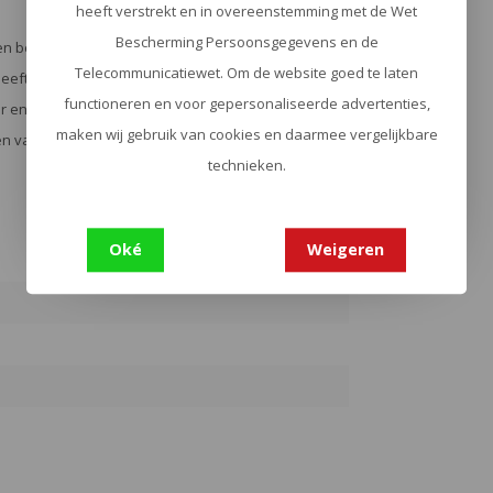
heeft verstrekt en in overeenstemming met de Wet
Bescherming Persoonsgegevens en de
en bekende fabrikant van uitrusting en gear voor
Telecommunicatiewet. Om de website goed te laten
 heeft TasmanianTiger zich gevestigd als één van de
functioneren en voor gepersonaliseerde advertenties,
er en de politie. UrbanSurvival.nl – Adventure Gear
maken wij gebruik van cookies en daarmee vergelijkbare
en van de politie en defensie binnen Nederland en
technieken.
Oké
Weigeren
5