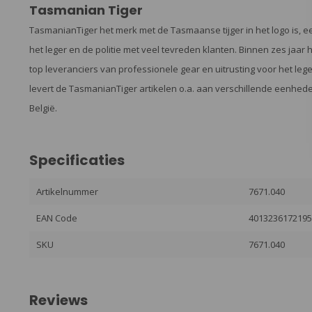
Tasmanian Tiger
TasmanianTiger het merk met de Tasmaanse tijger in het logo is, e
het leger en de politie met veel tevreden klanten. Binnen zes jaar
top leveranciers van professionele gear en uitrusting voor het leg
levert de TasmanianTiger artikelen o.a. aan verschillende eenhed
België.
Specificaties
Artikelnummer
7671.040
EAN Code
401323617219
SKU
7671.040
Reviews