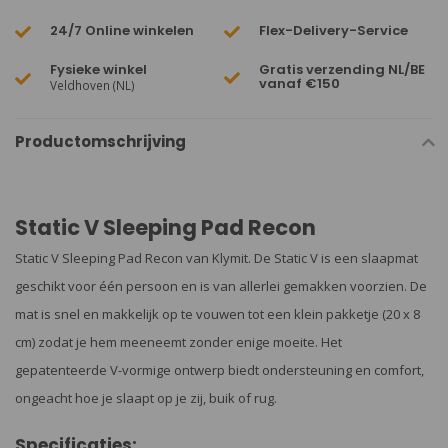
24/7 Online winkelen
Flex-Delivery-Service
Fysieke winkel
Gratis verzending NL/BE
vanaf €150
Veldhoven (NL)
Productomschrijving
Static V Sleeping Pad Recon
Static V Sleeping Pad Recon van Klymit. De Static V is een slaapmat
geschikt voor één persoon en is van allerlei gemakken voorzien. De
mat is snel en makkelijk op te vouwen tot een klein pakketje (20 x 8
cm) zodat je hem meeneemt zonder enige moeite. Het
gepatenteerde V-vormige ontwerp biedt ondersteuning en comfort,
ongeacht hoe je slaapt op je zij, buik of rug.
Specificaties: