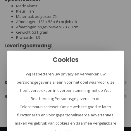
Merk: Klymit
Kleur: Tan
Materiaal: polyester 75
Afmetingen: 183 x 58 x 6 cm (lxbxd)
Afmetingen opgevouwen: 20 x 8 cm
Gewicht: 531 gram
R-waarde: 1.3
Leveringsomvang:
Slaapmat
Opbergzak
Cookies
Wij respecteren uw privacy en verwerken uw
Specificaties
persoonsgegevens alleen voor het doel waarvoor u ze
heeft verstrekt en in overeenstemming met de Wet
Reviews
Bescherming Persoonsgegevens en de
Telecommunicatiewet. Om de website goed te laten
functioneren en voor gepersonaliseerde advertenties,
maken wij gebruik van cookies en daarmee vergelijkbare