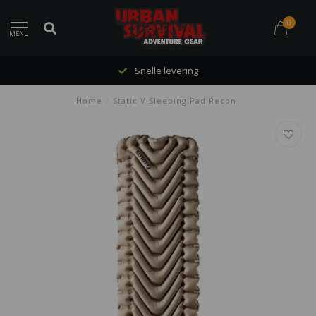
0
MENU
Snelle levering
Home
/
Static V Sleeping Pad Recon