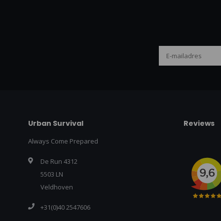
Urban Survival
Reviews
Always Come Prepared
De Run 4312
5503 LN
Veldhoven
+31(0)40 2547606