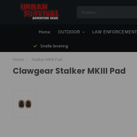
Home
OUTDOOR
LAW ENFORCEMEN
Snelle levering
Home
/
Stalker MKIII Pad
Clawgear Stalker MKIII Pad