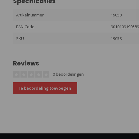
Specificaties
Artikelnummer
19058
EAN Code
901010919058
SKU
19058
Reviews
0 beoordelingen
Je beoordeling toevoegen