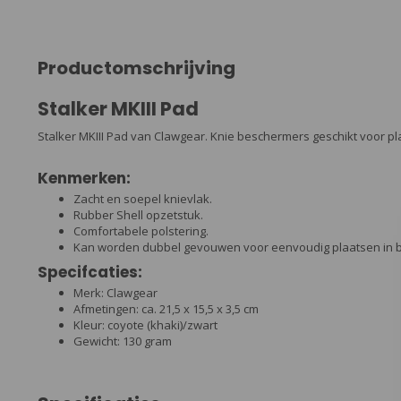
Productomschrijving
Stalker MKIII Pad
Stalker MKIII Pad van Clawgear. Knie beschermers geschikt voor pla
Kenmerken:
Zacht en soepel knievlak.
Rubber Shell opzetstuk.
Comfortabele polstering.
Kan worden dubbel gevouwen voor eenvoudig plaatsen in 
Specifcaties:
Merk: Clawgear
Afmetingen: ca. 21,5 x 15,5 x 3,5 cm
Kleur: coyote (khaki)/zwart
Gewicht: 130 gram