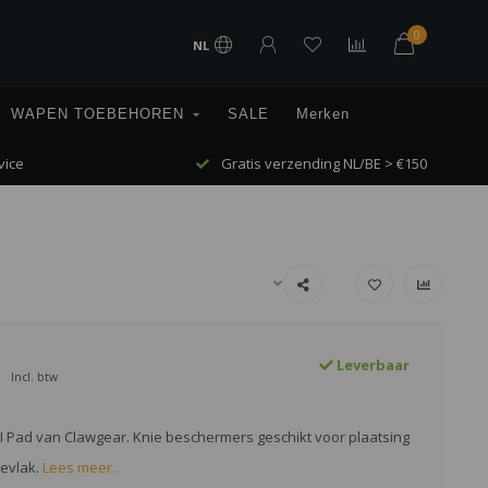
0
NL
WAPEN TOEBEHOREN
SALE
Merken
vice
Gratis verzending NL/BE > €150
Leverbaar
Incl. btw
II Pad van Clawgear. Knie beschermers geschikt voor plaatsing
ievlak.
Lees meer..