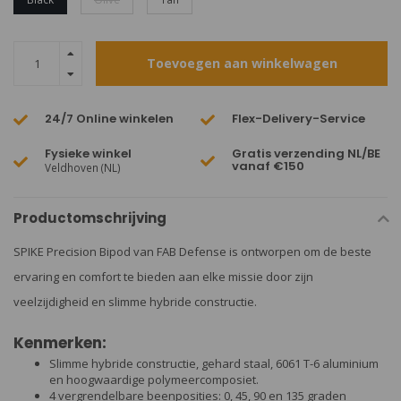
Toevoegen aan winkelwagen
24/7 Online winkelen
Flex-Delivery-Service
Fysieke winkel
Gratis verzending NL/BE
vanaf €150
Veldhoven (NL)
Productomschrijving
SPIKE Precision Bipod van FAB Defense is ontworpen om de beste
ervaring en comfort te bieden aan elke missie door zijn
veelzijdigheid en slimme hybride constructie.
Kenmerken:
Slimme hybride constructie, gehard staal, 6061 T-6 aluminium
en hoogwaardige polymeercomposiet.
4 vergrendelbare beenposities: 0, 45, 90 en 135 graden