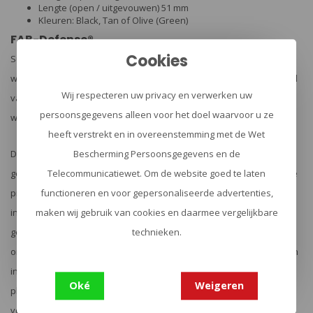
Lengte (open / uitgevouwen) 51 mm
Kleuren: Black, Tan of Olive (Green)
FAB-Defense®
Cookies
Superieure ergonomie, functionaliteit en duurzaamheid,
weerspiegelt tientallen jaren ervaring in het ontwerpen door middel
Wij respecteren uw privacy en verwerken uw
van continue verbetering en de opeenvolgende generaties van
persoonsgegevens alleen voor het doel waarvoor u ze
wapen accessoires.
heeft verstrekt en in overeenstemming met de Wet
De state-of the-art engineering, productie en kwaliteitsborging zijn
Bescherming Persoonsgegevens en de
geïntegreerd in toonaangevende technologieën zorgen voor dat de
Telecommunicatiewet. Om de website goed te laten
producten die ze produceren zelfs de strengste
functioneren en voor gepersonaliseerde advertenties,
industriestandaards overtreffen. Al deze producten zijn uitvoerig
maken wij gebruik van cookies en daarmee vergelijkbare
getest in de zwaarste omstandigheden en onder extreme
technieken.
omstandigheden door een aantal van de beste tactische eenheden
in de wereld. Deze unieke productienormen worden in de eerste
Oké
Weigeren
plaats, voorafgegaan door operationele ervaring in het veld, het
voortouw in tactische accessoire gebruik.