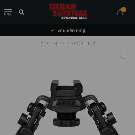
0
MENU
Snelle levering
Home
/
Spike Precision Bipod