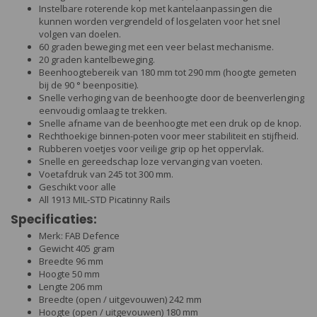
Instelbare roterende kop met kantelaanpassingen die
kunnen worden vergrendeld of losgelaten voor het snel
volgen van doelen.
60 graden beweging met een veer belast mechanisme.
20 graden kantelbeweging.
Beenhoogtebereik van 180 mm tot 290 mm (hoogte gemeten
bij de 90 ° beenpositie).
Snelle verhoging van de beenhoogte door de beenverlenging
eenvoudig omlaag te trekken.
Snelle afname van de beenhoogte met een druk op de knop.
Rechthoekige binnen-poten voor meer stabiliteit en stijfheid.
Rubberen voetjes voor veilige grip op het oppervlak.
Snelle en gereedschap loze vervanging van voeten.
Voetafdruk van 245 tot 300 mm.
Geschikt voor alle
All 1913 MIL-STD Picatinny Rails
Specificaties:
Merk: FAB Defence
Gewicht 405 gram
Breedte 96 mm
Hoogte 50 mm
Lengte 206 mm
Breedte (open / uitgevouwen) 242 mm
Hoogte (open / uitgevouwen) 180 mm