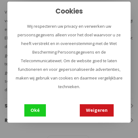
Cookies
Van prototype tot serieproductie, alle producten worden
vervaardigd in de eigen productiefaciliteiten van het bedrijf. Dit zorgt
Wij respecteren uw privacy en verwerken uw
ervoor dat een constant hoog kwaliteitsniveau wordt gehandhaafd.
persoonsgegevens alleen voor het doel waarvoor u ze
Elke stap in het productieproces, van de aankoop van materialen tot
heeft verstrekt en in overeenstemming met de Wet
de productie tot de eindcontroles. Het wordt nauwkeurig
Bescherming Persoonsgegevens en de
gedefinieerd en regelmatig gecontroleerd door onafhankelijke
Telecommunicatiewet. Om de website goed te laten
testcentra volgens internationale normen. Elk product wordt
functioneren en voor gepersonaliseerde advertenties,
gecontroleerd voordat het de productie verlaat en krijgt een
maken wij gebruik van cookies en daarmee vergelijkbare
serienummer dat vervolgens wordt opgeslagen in de eigen
technieken.
database van het bedrijf.
Specificaties
Oké
Weigeren
Reviews