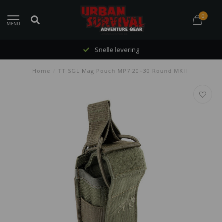
0
MENU
Snelle levering
Home
/
TT SGL Mag Pouch MP7 20+30 Round MKII