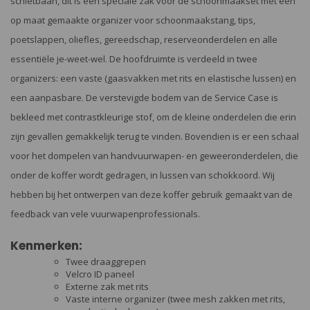
schietbaan, dit is een speciale zak voor de schoonmaakset met een
op maat gemaakte organizer voor schoonmaakstang, tips,
poetslappen, oliefles, gereedschap, reserveonderdelen en alle
essentiële je-weet-wel. De hoofdruimte is verdeeld in twee
organizers: een vaste (gaasvakken met rits en elastische lussen) en
een aanpasbare. De verstevigde bodem van de Service Case is
bekleed met contrastkleurige stof, om de kleine onderdelen die erin
zijn gevallen gemakkelijk terug te vinden. Bovendien is er een schaal
voor het dompelen van handvuurwapen- en geweeronderdelen, die
onder de koffer wordt gedragen, in lussen van schokkoord. Wij
hebben bij het ontwerpen van deze koffer gebruik gemaakt van de
feedback van vele vuurwapenprofessionals.
Kenmerken:
Twee draaggrepen
Velcro ID paneel
Externe zak met rits
Vaste interne organizer (twee mesh zakken met rits,