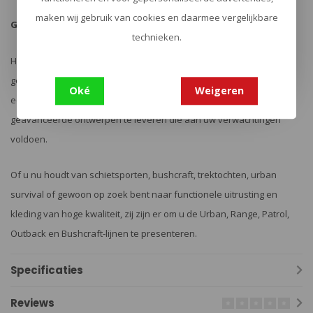
maken wij gebruik van cookies en daarmee vergelijkbare
Ga mee op reis naar perfectie!
technieken.
Helikon-Tex is ontstaan uit een ware passie voor avonturen en een
geweldige tijd buiten doorbrengen. Meer dan 35 jaar ervaring geeft
Oké
Weigeren
een solide achtergrond om vooruit te lopen op het spel en
geavanceerde ontwerpen te leveren die aan uw verwachtingen
voldoen.
Of u nu houdt van schietsporten, bushcraft, trektochten, urban
survival of gewoon op zoek bent naar functionele uitrusting en
kleding van hoge kwaliteit, zij zijn er om u de Urban, Range, Patrol,
Outback en Bushcraft-lijnen te presenteren.
Specificaties
Reviews