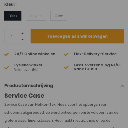
Kleur:
Black
Coyote
Olive
Toevoegen aan winkelwagen
24/7 Online winkelen
Flex-Delivery-Service
Fysieke winkel
Gratis verzending NL/BE
vanaf €150
Veldhoven (NL)
Productomschrijving
Service Case
Service Case van Helikon-Tex. Hoes voor het opbergen van
schoonmaakgereedschap werd ontworpen om te voldoen aan de
grotere assortimentstassen. Het maakt niet uit, thuis of op de