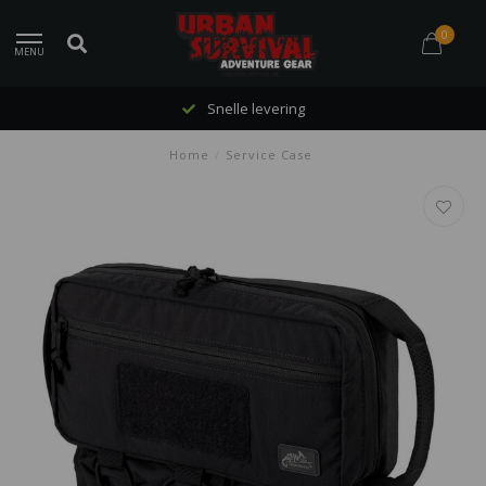
0
MENU
Snelle levering
Home
/
Service Case