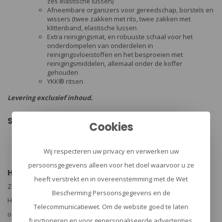
zes elastische lussen)
Afneembare organizers voor gereedschap, borstels en
wissers (twee zakken met rits, twee zakken met
klittenband, elastische lussen
Extra reinigingsmat, en robuuste schaal voor het
onderdompelen van onderdelen in
reinigingsvloeistoffen en het besproeien met
reinigingsmiddelen, allemaal onder de koffer
gehouden
YKK® ritsen
Levering exclusief inhoud.
Specificaties:
Cookies
Merk: Helikon-Tex®
Gewicht [g] 692
Afmetingen 29,5 x 15 x 5,5 cm
Wij respecteren uw privacy en verwerken uw
Materiaal 100% Nylon
persoonsgegevens alleen voor het doel waarvoor u ze
Helikon-Tex
heeft verstrekt en in overeenstemming met de Wet
Zij vragen zich nog steeds af hoeveel verder we kunnen komen.
Bescherming Persoonsgegevens en de
Hoeveel uitdagingen en onontdekte gebieden liggen er nog voor
Telecommunicatiewet. Om de website goed te laten
ons...
functioneren en voor gepersonaliseerde advertenties,