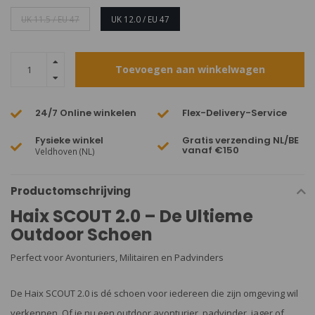
UK 11.5 / EU 47
UK 12.0 / EU 47
Toevoegen aan winkelwagen
24/7 Online winkelen
Flex-Delivery-Service
Fysieke winkel
Gratis verzending NL/BE
vanaf €150
Veldhoven (NL)
Productomschrijving
Haix SCOUT 2.0 – De Ultieme
Outdoor Schoen
Perfect voor Avonturiers, Militairen en Padvinders
De Haix SCOUT 2.0 is dé schoen voor iedereen die zijn omgeving wil
verkennen. Of je nu een outdoor avonturier, padvinder, jager of