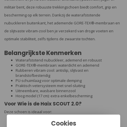
militair bent, deze robuuste trekkingschoen biedt comfort, grip en
bescherming op elk terrein. Dankzij de waterafstotende
nubuckleren buitenkant, het ademende GORE-TEX®-membraan en
de slijtvaste vibram-zool ben je verzekerd van droge voeten en
optimale stabiliteit, zelfs tijdens de zwaarste tochten.
Belangrijkste Kenmerken
Waterafstotend nubuckleer, ademend en robuust
GORE-TEX®-membraan: waterdicht en ademend
Rubberen vibram-zool: antislip, slijtvast en
brandstofbestendig
PU-schuimlaag voor optimale demping
Praktisch vetersysteem met snel-sluiting
Uitneembare, wasbare binnenzool
Hoog model (17 cm): extra enkelbescherming
Voor Wie is de Haix SCOUT 2.0?
Deze schoen is ideaal voor:
Cookies
Outdoor avonturiers