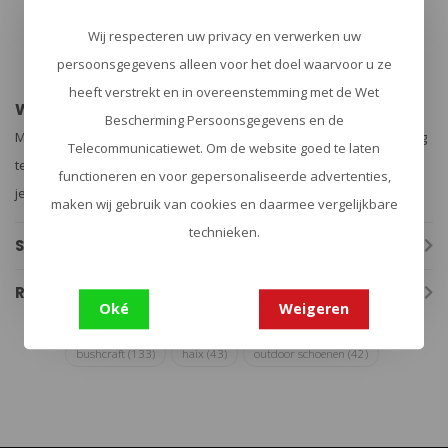
Padvinders
Jagers
Wij respecteren uw privacy en verwerken uw
Militairen
persoonsgegevens alleen voor het doel waarvoor u ze
Iedereen die comfort en bescherming zoekt tijdens lange
wandelingen of expedities
heeft verstrekt en in overeenstemming met de Wet
Waarom Kiezen voor de Haix SCOUT 2.0?
Bescherming Persoonsgegevens en de
Met de Haix SCOUT 2.0 trotseer je moeiteloos regen, modder en ruig
Telecommunicatiewet. Om de website goed te laten
terrein. De schoen biedt uitstekende isolatie, grip en comfort, zodat
functioneren en voor gepersonaliseerde advertenties,
je voeten zelfs na uren wandelen droog en fit blijven.
maken wij gebruik van cookies en daarmee vergelijkbare
technieken.
Specificaties
Reviews
Oké
Weigeren
bushcraft
(133)
haix
(43)
outdoor schoenen
(42)