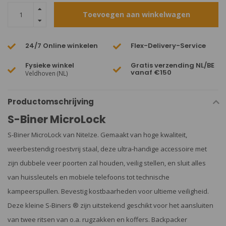
Toevoegen aan winkelwagen
24/7 Online winkelen
Flex-Delivery-Service
Fysieke winkel
Gratis verzending NL/BE
vanaf €150
Veldhoven (NL)
Productomschrijving
S-Biner MicroLock
S-Biner MicroLock van NiteIze. Gemaakt van hoge kwaliteit,
weerbestendig roestvrij staal, deze ultra-handige accessoire met
zijn dubbele veer poorten zal houden, veilig stellen, en sluit alles
van huissleutels en mobiele telefoons tot technische
kampeerspullen. Bevestig kostbaarheden voor ultieme veiligheid.
Deze kleine S-Biners ® zijn uitstekend geschikt voor het aansluiten
van twee ritsen van o.a. rugzakken en koffers. Backpacker