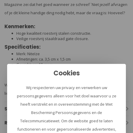
Magazine zei dat het goed wanneer ze schreef `Niet jezelf afvragen
of je dit kleine handige ding nodig hebt, maar de vraag is: Hoeveel?
Kenmerken:
Hoge kwaliteit roestvrij stalen constructie.
Veilige roestvrij staaldraad gate closure.
Specificaties:
Merk: NiteIze
Afmetingen: ca. 3,5 cm x 1,5 cm
Gewicht: ca. 10 gram
Gewicht max.: 1,4 kg
Cookies
Kleur: zwart
Waarschuwing: Niet voor gebruik waar losschieten kan leiden tot
Wij respecteren uw privacy en verwerken uw
lichamelijk letsel of materiële schade. Niet voor klimmen.
persoonsgegevens alleen voor het doel waarvoor u ze
heeft verstrekt en in overeenstemming met de Wet
Specificaties
Bescherming Persoonsgegevens en de
Telecommunicatiewet. Om de website goed te laten
Reviews
functioneren en voor gepersonaliseerde advertenties,