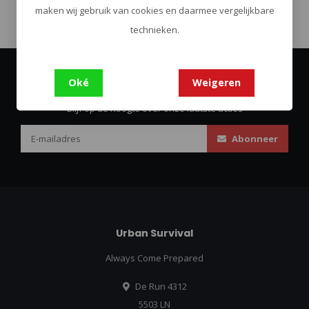
maken wij gebruik van cookies en daarmee vergelijkbare
technieken.
Oké
Weigeren
Abonneer je op onze nieuwsbrief
Blijf op de hoogte over onze laatste acties
Abonneer
Urban Survival
Always Come Prepared
De Run 4312
5503 LN