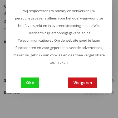
Compatibiliteit & Extra’s
Wij respecteren uw privacy en verwerken uw
Geschikt voor standaard, bull barrel of gesilencede Ruger® 10/22®
persoonsgegevens alleen voor het doel waarvoor u ze
geweren. De volledige 1913 MIL-STD picatinny rail maakt montage
heeft verstrekt en in overeenstemming met de Wet
van optiek en accessoires mogelijk.
Bescherming Persoonsgegevens en de
Telecommunicatiewet. Om de website goed te laten
Belangrijkste kenmerken:
functioneren en voor gepersonaliseerde advertenties,
Inklapbare, schokabsorberende M4-kolf
maken wij gebruik van cookies en daarmee vergelijkbare
Ultra-robuust en lichtgewicht ontwerp
technieken.
4 QD sling mounts, geïntegreerd opbergvak
Eenvoudige installatie, geen wapensmid nodig
Specificaties
Oké
Weigeren
Reviews