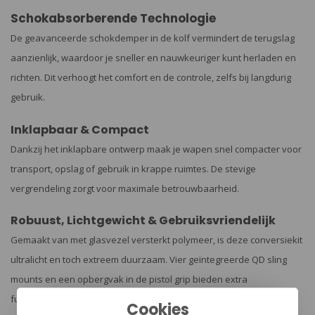
Schokabsorberende Technologie
De geavanceerde schokdemper in de kolf vermindert de terugslag
aanzienlijk, waardoor je sneller en nauwkeuriger kunt herladen en
richten. Dit verhoogt het comfort en de controle, zelfs bij langdurig
gebruik.
Inklapbaar & Compact
Dankzij het inklapbare ontwerp maak je wapen snel compacter voor
transport, opslag of gebruik in krappe ruimtes. De stevige
vergrendeling zorgt voor maximale betrouwbaarheid.
Robuust, Lichtgewicht & Gebruiksvriendelijk
Gemaakt van met glasvezel versterkt polymeer, is deze conversiekit
ultralicht en toch extreem duurzaam. Vier geïntegreerde QD sling
mounts en een opbergvak in de pistol grip bieden extra
functionaliteit. Eenvoudige montage zonder wapensmid.
Cookies