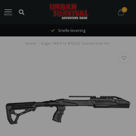
0
MENU
Snelle levering
Home
/
Ruger M4 Pro R10/22 Conversion Kit