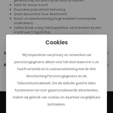
gereedschap om direct bij de hand te hebben.
Sterk 36` Kevlar koord
Duurzame polycarbote behuizing
Quick-disconnect Gear Attachment
Roest- en weerbestendig (hoge kwaliteit roestvrijstale
onderdelen)
Safety Break a way; Het koppelstuk zal losbreken bij een
kracht van 11 kg (25 lbs)
Inclusief
drie kamer noodfluit met 115 dB! Werkt zowel nat
Cookies
als droog.
Specificaties
Wij respecteren uw privacy en verwerken uw
persoonsgegevens alleen voor het doel waarvoor u ze
Reviews
heeft verstrekt en in overeenstemming met de Wet
Bescherming Persoonsgegevens en de
Telecommunicatiewet. Om de website goed te laten
functioneren en voor gepersonaliseerde advertenties,
maken wij gebruik van cookies en daarmee vergelijkbare
technieken.
Abonneer je op onze nieuwsbrief