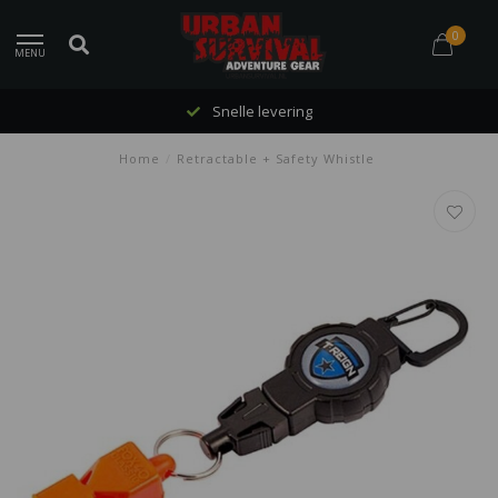
0
MENU
Snelle levering
Home
/
Retractable + Safety Whistle