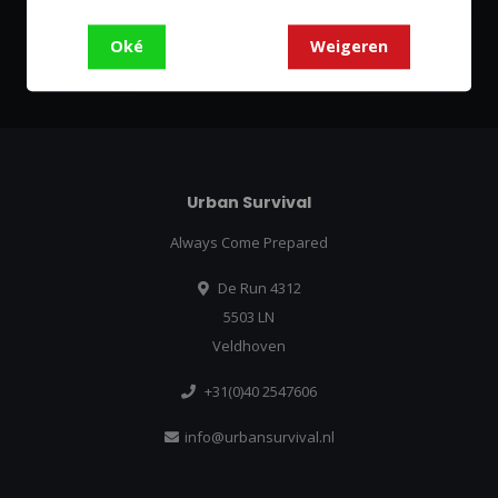
Blijf op de hoogte over onze laatste acties
Oké
Weigeren
Abonneer
Urban Survival
Always Come Prepared
De Run 4312
5503 LN
Veldhoven
+31(0)40 2547606
info@urbansurvival.nl