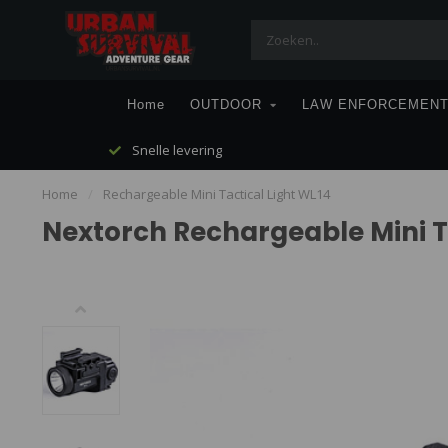
Home
OUTDOOR
LAW ENFORCEMEN
Snelle levering
Home
/
Rechargeable Mini Tactical Light WL14
Nextorch Rechargeable Mini T