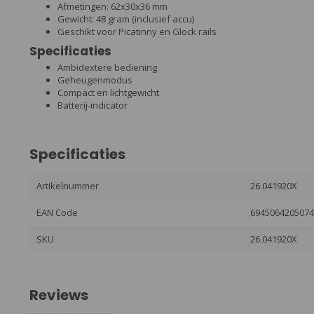
Afmetingen: 62x30x36 mm
Gewicht: 48 gram (inclusief accu)
Geschikt voor Picatinny en Glock rails
Specificaties
Ambidextere bediening
Geheugenmodus
Compact en lichtgewicht
Batterij-indicator
Specificaties
Artikelnummer
26.041920X
EAN Code
694506420507
SKU
26.041920X
Reviews