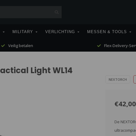
T
MILITARY
VERLICHTING
MESSEN & TOOLS
Veilig betalen
Flex-Delivery-Ser
actical Light WL14
NEXTORCH
€42,00
De NEXTORCH
ultracompac