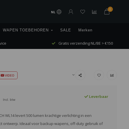
0
NL
WAPEN TOEBEHOREN
SALE
Merken
vice
Gratis verzending NL/BE > €150
VIDEO
Leverbaar
Incl. btw
 WL14 levert 500 lumen krachtige verlichting in een
t ontwerp. Ideaal voor backup-wapens, off-duty gebruik of