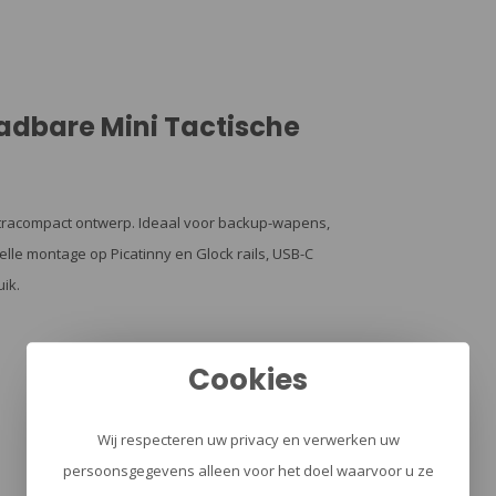
dbare Mini Tactische
ltracompact ontwerp. Ideaal voor backup-wapens,
nelle montage op Picatinny en Glock rails, USB-C
ik.
Cookies
Wij respecteren uw privacy en verwerken uw
persoonsgegevens alleen voor het doel waarvoor u ze