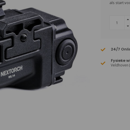
als start vo
24/7 Onli
Fysieke w
Veldhoven 