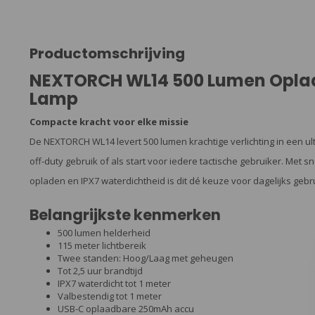
Productomschrijving
NEXTORCH WL14 500 Lumen Oplaa
Lamp
Compacte kracht voor elke missie
De NEXTORCH WL14 levert 500 lumen krachtige verlichting in een u
off-duty gebruik of als start voor iedere tactische gebruiker. Met s
opladen en IPX7 waterdichtheid is dit dé keuze voor dagelijks gebru
Belangrijkste kenmerken
500 lumen helderheid
115 meter lichtbereik
Twee standen: Hoog/Laag met geheugen
Tot 2,5 uur brandtijd
IPX7 waterdicht tot 1 meter
Valbestendig tot 1 meter
USB-C oplaadbare 250mAh accu