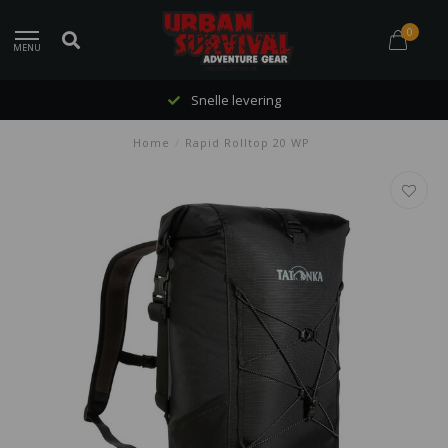
0
MENU
Snelle levering
Home
/
Rapid Rolltop 20 WP