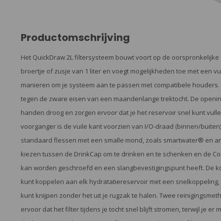
Productomschrijving
Het QuickDraw 2L filtersysteem bouwt voort op de oorspronkelijke c
broertje of zusje van 1 liter en voegt mogelijkheden toe met een v
manieren om je systeem aan te passen met compatibele houders. Het
tegen de zware eisen van een maandenlange trektocht. De openi
handen droog en zorgen ervoor dat je het reservoir snel kunt vullen
voorganger is de vuile kant voorzien van I/O-draad (binnen/buiten
standaard flessen met een smalle mond, zoals smartwater® en and
kiezen tussen de DrinkCap om te drinken en te schenken en de C
kan worden geschroefd en een slangbevestigingspunt heeft. De kor
kunt koppelen aan elk hydratatiereservoir met een snelkoppeling, z
kunt knijpen zonder het uit je rugzak te halen. Twee reinigingsm
ervoor dat het filter tijdens je tocht snel blijft stromen, terwijl je e