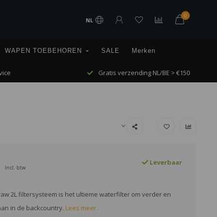
0
NL
WAPEN TOEBEHOREN
SALE
Merken
vice
Gratis verzending NL/BE > €150
Leverbaar
Incl. btw
aw 2L filtersysteem is het ultieme waterfilter om verder en
aan in de backcountry.
Lees meer..