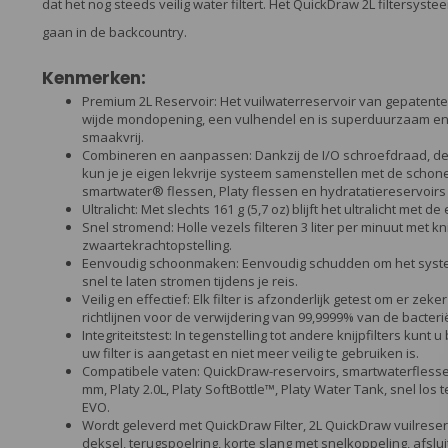
dat het nog steeds veilig water filtert. Het QuickDraw 2L filtersyste
gaan in de backcountry.
Kenmerken:
Premium 2L Reservoir: Het vuilwaterreservoir van gepatentee
wijde mondopening, een vulhendel en is superduurzaam en 
smaakvrij.
Combineren en aanpassen: Dankzij de I/O schroefdraad, de
kun je je eigen lekvrije systeem samenstellen met de schone
smartwater® flessen, Platy flessen en hydratatiereservoirs
Ultralicht: Met slechts 161 g (5,7 oz) blijft het ultralicht met 
Snel stromend: Holle vezels filteren 3 liter per minuut met kn
zwaartekrachtopstelling.
Eenvoudig schoonmaken: Eenvoudig schudden om het syste
snel te laten stromen tijdens je reis.
Veilig en effectief: Elk filter is afzonderlijk getest om er zek
richtlijnen voor de verwijdering van 99,9999% van de bacter
Integriteitstest: In tegenstelling tot andere knijpfilters kunt 
uw filter is aangetast en niet meer veilig te gebruiken is.
Compatibele vaten: QuickDraw-reservoirs, smartwaterfless
mm, Platy 2.0L, Platy SoftBottle™, Platy Water Tank, snel los
EVO.
Wordt geleverd met QuickDraw Filter, 2L QuickDraw vuilreser
deksel, terugspoelring, korte slang met snelkoppeling, afslui