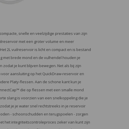
ompacte, snelle en veelzijdige prestaties van zijn
uilreservoir met een groter volume en meer
 2L vuilreservoir is licht en compact en is bestand
ng met brede mond en de vulhendel houden je
 zodat je kunt blijven bewegen. Net als bij zijn
) voor aansluiting op het QuickDraw-reservoir en
ere Platy-flessen. Aan de schone kant kun je
onnectCap™ die op flessen met een smalle mond
te slang is voorzien van een snelkoppeling die je
odat je je water snel rechtstreeks in je reservoir
ethoden - schoonschudden en terugspoelen - zorgen
r met het integriteitscontroleproces zeker van kunt zijn