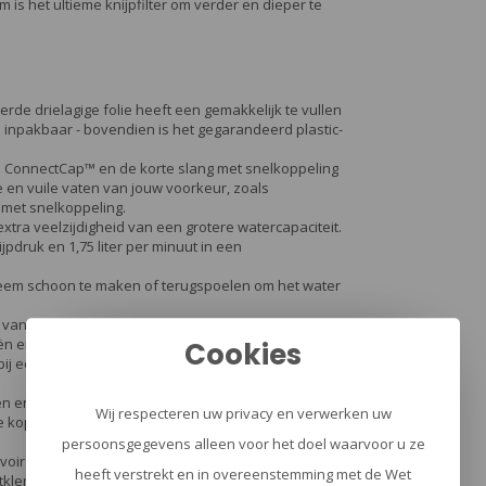
em is het ultieme knijpfilter om verder en dieper te
rde drielagige folie heeft een gemakkelijk te vullen
inpakbaar - bovendien is het gegarandeerd plastic-
 ConnectCap™ en de korte slang met snelkoppeling
 en vuile vaten van jouw voorkeur, zoals
 met snelkoppeling.
de extra veelzijdigheid van een grotere watercapaciteit.
ijpdruk en 1,75 liter per minuut in een
em schoon te maken of terugspoelen om het water
er van te zijn dat het voldoet aan alle EPA- en NSF-
iën en 99,9% van de protozoa.*
Cookies
u bij een val of bevriezing eenvoudig vaststellen of
en en andere flessen met een smalle mond van 28
Wij respecteren uw privacy en verwerken uw
 te koppelen hydratatiereservoirs zoals de Big Zip™
persoonsgegevens alleen voor het doel waarvoor u ze
voir met dop, vuilzijdige dop, ConnectCap met
heeft verstrekt en in overeenstemming met de Wet
tklem.