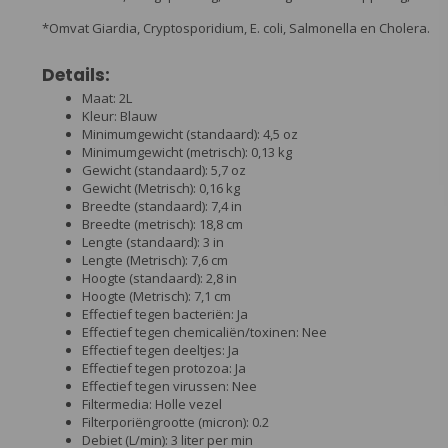
*Omvat Giardia, Cryptosporidium, E. coli, Salmonella en Cholera.
Details:
Maat: 2L
Kleur: Blauw
Minimumgewicht (standaard): 4,5 oz
Minimumgewicht (metrisch): 0,13 kg
Gewicht (standaard): 5,7 oz
Gewicht (Metrisch): 0,16 kg
Breedte (standaard): 7,4 in
Breedte (metrisch): 18,8 cm
Lengte (standaard): 3 in
Lengte (Metrisch): 7,6 cm
Hoogte (standaard): 2,8 in
Hoogte (Metrisch): 7,1 cm
Effectief tegen bacteriën: Ja
Effectief tegen chemicaliën/toxinen: Nee
Effectief tegen deeltjes: Ja
Effectief tegen protozoa: Ja
Effectief tegen virussen: Nee
Filtermedia: Holle vezel
Filterporiëngrootte (micron): 0.2
Debiet (L/min): 3 liter per min