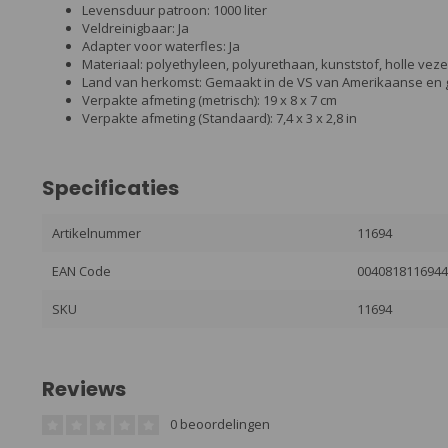
Levensduur patroon: 1000 liter
Veldreinigbaar: Ja
Adapter voor waterfles: Ja
Materiaal: polyethyleen, polyurethaan, kunststof, holle veze
Land van herkomst: Gemaakt in de VS van Amerikaanse en 
Verpakte afmeting (metrisch): 19 x 8 x 7 cm
Verpakte afmeting (Standaard): 7,4 x 3 x 2,8 in
Specificaties
Artikelnummer
11694
EAN Code
004081811694
SKU
11694
Reviews
0 beoordelingen