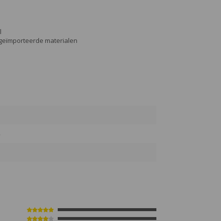
l
geïmporteerde materialen
4