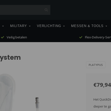
T
MILITARY
VERLICHTING
MESSEN & TOOLS
Veilig betalen
Flex-Delivery-Ser
System
PLATYPUS
€79,94
Het QuickDr
dieper te g