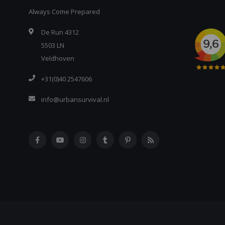
Always Come Prepared
De Run 4312
5503 LN
Veldhoven
+31(0)40 2547606
info@urbansurvival.nl