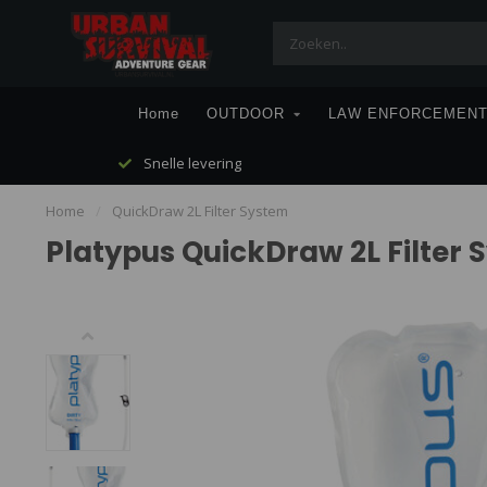
Home
OUTDOOR
LAW ENFORCEMEN
Snelle levering
Home
/
QuickDraw 2L Filter System
Platypus QuickDraw 2L Filter 