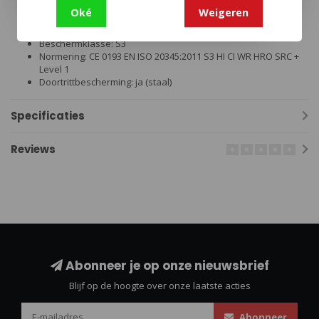
Waterdicht: ja, door GORE-TEX
Oké
Weigeren
Gewicht: 1330 g per schoen
Snijbescherming: klasse 1
Beschermklasse: S3
Normering: CE 0193 EN ISO 20345:2011 S3 HI CI WR HRO SRC +
Level 1
Doortrittbescherming: ja (staal)
Specificaties
Reviews
Abonneer je op onze nieuwsbrief
Blijf op de hoogte over onze laatste acties
Abonneer