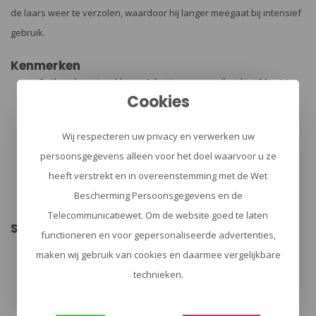
de laars weer te verzolen, waardoor hij langer meegaat bij intensief
gebruik.
Kenmerken
Snijbeschermingsklasse 1 (kettingzaagsnelheid tot 20 m/s)
Stalen neus voor impactbescherming
Cookies
Stalen tussenzool voor extra perforatiebescherming
Duurzaam waterdicht en ademend met GORE-TEX
Climate System voor beter voetklimaat
Wij respecteren uw privacy en verwerken uw
Hoog model voor extra ondersteuning en bescherming
persoonsgegevens alleen voor het doel waarvoor u ze
Geschikt voor orthopedische inlegzolen (DGUV 112-191)
Optioneel: Grip + Spikes montage mogelijk
heeft verstrekt en in overeenstemming met de Wet
Weer te verzolen
Bescherming Persoonsgegevens en de
Made in Europe
KWF-PROFI getest
Telecommunicatiewet. Om de website goed te laten
Specificaties
functioneren en voor gepersonaliseerde advertenties,
Model: Protector Pro 2.0
maken wij gebruik van cookies en daarmee vergelijkbare
Artikelnummer: 602019
Kleur: zwart
technieken.
Hoogte: 23,0 cm
Bovenmateriaal: leer
Sluiting: klassieke vetersluiting