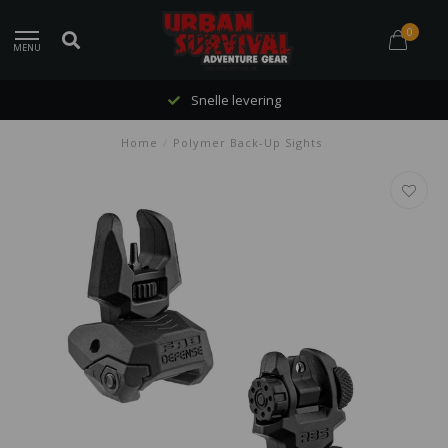
0
MENU
Snelle levering
Home
/
Polymer Back-Up Sights