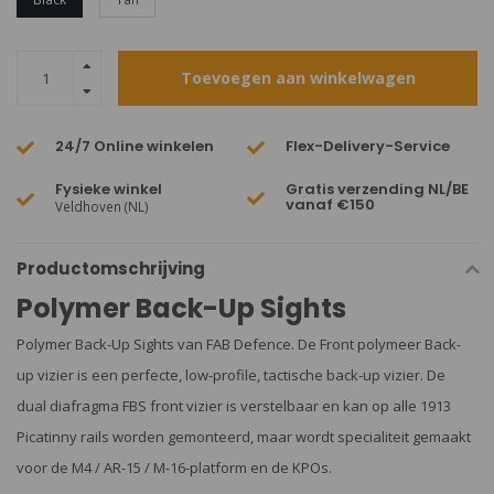
Toevoegen aan winkelwagen
24/7 Online winkelen
Flex-Delivery-Service
Fysieke winkel
Gratis verzending NL/BE
vanaf €150
Veldhoven (NL)
Productomschrijving
Polymer Back-Up Sights
Polymer Back-Up Sights van FAB Defence. De Front polymeer Back-
up vizier is een perfecte, low-profile, tactische back-up vizier. De
dual diafragma FBS front vizier is verstelbaar en kan op alle 1913
Picatinny rails worden gemonteerd, maar wordt specialiteit gemaakt
voor de M4 / AR-15 / M-16-platform en de KPOs.