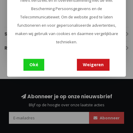
heeft verstrekt en in overeenstemming met de Wet
Hoogte 14 mm
Bescherming Persoonsgegevens en de
Lengte 52 mm
Hoogte (open / ingezet) 42 mm
Telecommunicatiewet. Om de website goed te laten
Lengte (open / ingezet) 30 mm
functioneren en voor gepersonaliseerde advertenties,
maken wij gebruik van cookies en daarmee vergelijkbare
Specificaties
technieken.
Reviews
Oké
Weigeren
Abonneer je op onze nieuwsbrief
Blijf op de hoogte over onze laatste acties
Abonneer