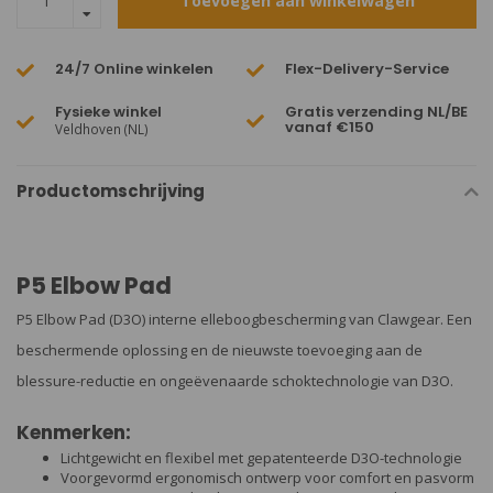
Toevoegen aan winkelwagen
24/7 Online winkelen
Flex-Delivery-Service
Fysieke winkel
Gratis verzending NL/BE
vanaf €150
Veldhoven (NL)
Productomschrijving
P5 Elbow Pad
P5 Elbow Pad (D3O) interne elleboogbescherming van Clawgear. Een
beschermende oplossing en de nieuwste toevoeging aan de
blessure-reductie en ongeëvenaarde schoktechnologie van D3O.
Kenmerken:
Lichtgewicht en flexibel met gepatenteerde D3O-technologie
Voorgevormd ergonomisch ontwerp voor comfort en pasvorm