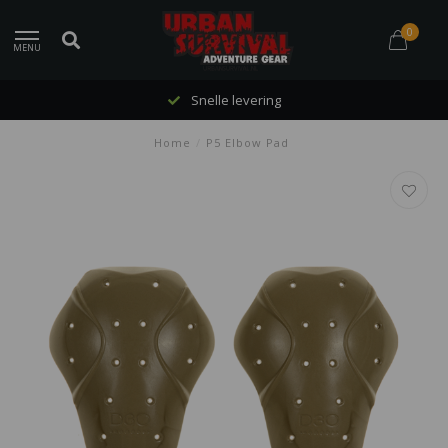
0
MENU
Snelle levering
Home
/
P5 Elbow Pad