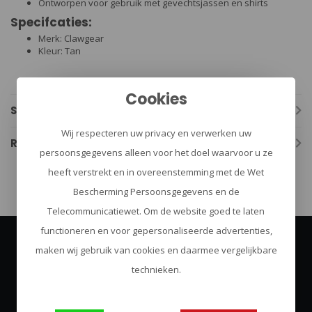
Ontworpen voor gebruik met gevechtsjassen en shirts
Specifcaties:
Merk: Clawgear
Kleur: Tan
Cookies
Specificaties
Wij respecteren uw privacy en verwerken uw
Reviews
persoonsgegevens alleen voor het doel waarvoor u ze
heeft verstrekt en in overeenstemming met de Wet
Bescherming Persoonsgegevens en de
Telecommunicatiewet. Om de website goed te laten
functioneren en voor gepersonaliseerde advertenties,
maken wij gebruik van cookies en daarmee vergelijkbare
Abonneer je op onze nieuwsbrief
technieken.
Blijf op de hoogte over onze laatste acties
Abonneer