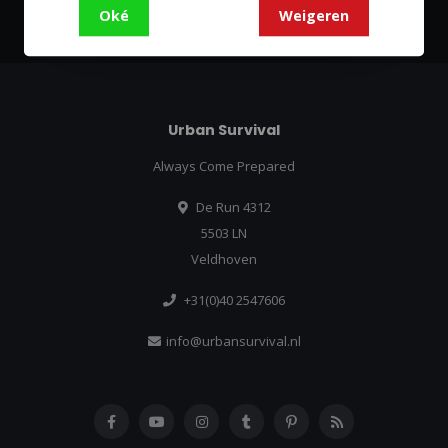
Oké
Weigeren
Urban Survival
Always Come Prepared
De Run 4312
5503 LN
Veldhoven
+31(0)40 2547606
info@urbansurvival.nl