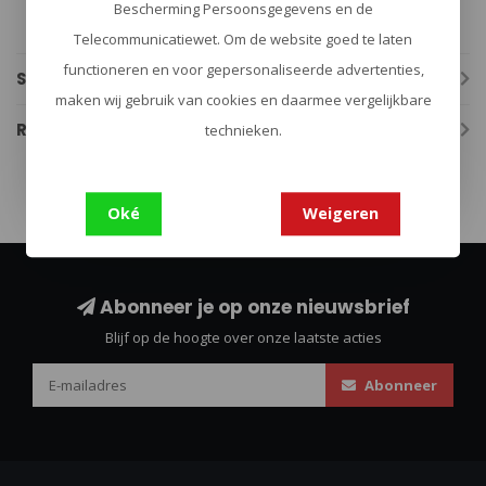
Buitenstof: 92% gerecycled polyester 8% elastaan
Bescherming Persoonsgegevens en de
Ruglengte: 68 cm / Gr. L
Telecommunicatiewet. Om de website goed te laten
functioneren en voor gepersonaliseerde advertenties,
Specificaties
maken wij gebruik van cookies en daarmee vergelijkbare
Reviews
technieken.
Oké
Weigeren
Abonneer je op onze nieuwsbrief
Blijf op de hoogte over onze laatste acties
Abonneer