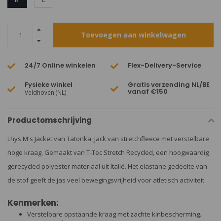
Toevoegen aan winkelwagen
24/7 Online winkelen
Flex-Delivery-Service
Fysieke winkel
Gratis verzending NL/BE
vanaf €150
Veldhoven (NL)
Productomschrijving
Lhys M's Jacket van Tatonka. Jack van stretchfleece met verstelbare
hoge kraag. Gemaakt van T-Tec Stretch Recycled, een hoogwaardig
gerecycled polyester materiaal uit Italië. Het elastane gedeelte van
de stof geeft de jas veel bewegingsvrijheid voor atletisch activiteit.
Kenmerken:
Verstelbare opstaande kraag met zachte kinbescherming.