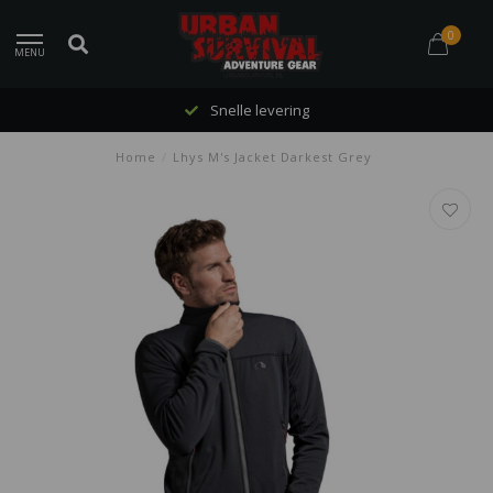
0
MENU
Snelle levering
Home
/
Lhys M's Jacket Darkest Grey