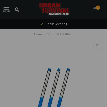
0
MENU
Snelle levering
Home
/
O'pen Refill Blue