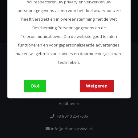
Wij respecteren uw privacy en verwerken uw
Blijf op de hoogte over onze laatste acties
persoonsgegevens alleen voor het doel waarvoor u ze
heeft verstrekt en in overeenstemming met de Wet
Abonneer
Bescherming Persoonsgegevens en de
Telecommunicatiewet. Om de website goed te laten
functioneren en voor gepersonaliseerde advertenties,
maken wij gebruik van cookies en daarmee vergelijkbare
technieken.
Urban Survival
Always Come Prepared
Oké
Weigeren
De Run 4312
5503 LN
Veldhoven
+31(0)40 2547606
info@urbansurvival.nl