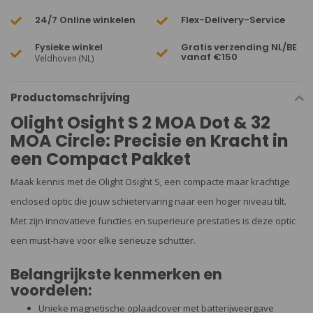
24/7 Online winkelen
Flex-Delivery-Service
Fysieke winkel
Gratis verzending NL/BE
vanaf €150
Veldhoven (NL)
Productomschrijving
Olight Osight S 2 MOA Dot & 32
MOA Circle: Precisie en Kracht in
een Compact Pakket
Maak kennis met de Olight Osight S, een compacte maar krachtige
enclosed optic die jouw schietervaring naar een hoger niveau tilt.
Met zijn innovatieve functies en superieure prestaties is deze optic
een must-have voor elke serieuze schutter.
Belangrijkste kenmerken en
voordelen:
Unieke magnetische oplaadcover met batterijweergave