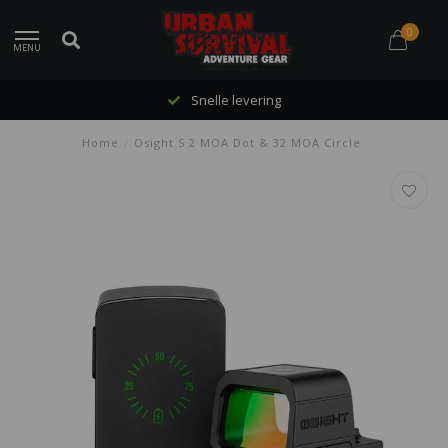
0
MENU
Snelle levering
Home
/
Osight S 2 MOA Dot & 32 MOA Circle