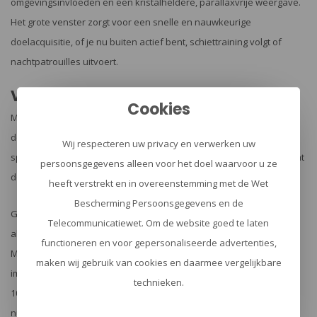
omgevingsinvloeden en een kristalheldere, parallaxvrije weergave.
Het grote venster zorgt voor een snelle en nauwkeurige
doelacquisitie, of je nu buiten actief bent, schiettraining volgt of
nachtpatrouilles uitvoert.
Veelzijdigheid en duurzaamheid
Cookies
Met het multi-reticle systeem kun je moeiteloos schakelen tussen
dot-en-cirkel, alleen dot of alleen cirkel, afhankelijk van jouw
Wij respecteren uw privacy en verwerken uw
specifieke behoeften. De universele RMSc footprint zorgt ervoor dat
persoonsgegevens alleen voor het doel waarvoor u ze
de Osight S naadloos integreert met een breed scala aan wapens.
heeft verstrekt en in overeenstemming met de Wet
Bescherming Persoonsgegevens en de
Gemaakt van het innovatieve OAL™-materiaal, is de Osight S niet
Telecommunicatiewet. Om de website goed te laten
alleen licht van gewicht, maar ook ongelooflijk sterk en duurzaam.
functioneren en voor gepersonaliseerde advertenties,
Met een Level III geanodiseerde afwerking biedt hij superieure
maken wij gebruik van cookies en daarmee vergelijkbare
impact- en corrosiebestendigheid. Na veldtests met meer dan
technieken.
100.000 schoten blijft de Osight S betrouwbaar en houdt hij zijn
nulpunt vast.