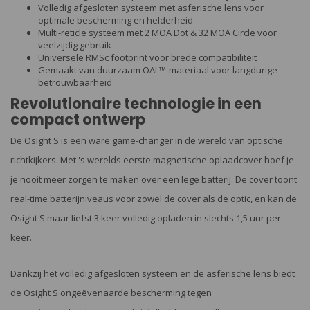
Volledig afgesloten systeem met asferische lens voor
optimale bescherming en helderheid
Multi-reticle systeem met 2 MOA Dot & 32 MOA Circle voor
veelzijdig gebruik
Universele RMSc footprint voor brede compatibiliteit
Gemaakt van duurzaam OAL™-materiaal voor langdurige
betrouwbaarheid
Revolutionaire technologie in een
compact ontwerp
De Osight S is een ware game-changer in de wereld van optische
richtkijkers. Met 's werelds eerste magnetische oplaadcover hoef je
je nooit meer zorgen te maken over een lege batterij. De cover toont
real-time batterijniveaus voor zowel de cover als de optic, en kan de
Osight S maar liefst 3 keer volledig opladen in slechts 1,5 uur per
keer.
Dankzij het volledig afgesloten systeem en de asferische lens biedt
de Osight S ongeëvenaarde bescherming tegen