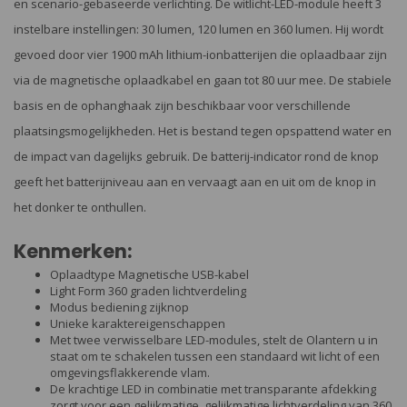
en scenario-gebaseerde verlichting. De witlicht-LED-module heeft 3
instelbare instellingen: 30 lumen, 120 lumen en 360 lumen. Hij wordt
gevoed door vier 1900 mAh lithium-ionbatterijen die oplaadbaar zijn
via de magnetische oplaadkabel en gaan tot 80 uur mee. De stabiele
basis en de ophanghaak zijn beschikbaar voor verschillende
plaatsingsmogelijkheden. Het is bestand tegen opspattend water en
de impact van dagelijks gebruik. De batterij-indicator rond de knop
geeft het batterijniveau aan en vervaagt aan en uit om de knop in
het donker te onthullen.
Kenmerken:
Oplaadtype Magnetische USB-kabel
Light Form 360 graden lichtverdeling
Modus bediening zijknop
Unieke karaktereigenschappen
Met twee verwisselbare LED-modules, stelt de Olantern u in
staat om te schakelen tussen een standaard wit licht of een
omgevingsflakkerende vlam.
De krachtige LED in combinatie met transparante afdekking
zorgt voor een gelijkmatige, gelijkmatige lichtverdeling van 360