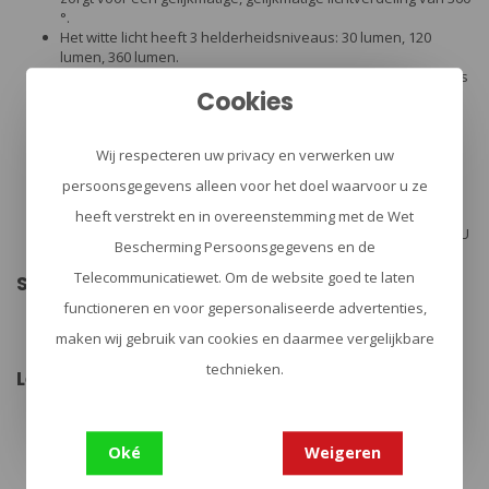
°.
Het witte licht heeft 3 helderheidsniveaus: 30 lumen, 120
lumen, 360 lumen.
Aangedreven door vier 3,7 V 1900 mAh lithium-ionbatterijen, is
Cookies
het oplaadbaar via MCC3 en werkt tot 80 uur.
Door de ophanghaak en stabiele voet is het dragen,
opbergen en decoreren superhandig.
Wij respecteren uw privacy en verwerken uw
Lichtstanden:
NIVEAU 1 (lumen) 360 | Looptijd NIVEAU 1 6,5 uur
persoonsgegevens alleen voor het doel waarvoor u ze
NIVEAU 2 (lumen) 120 | Looptijd NIVEAU 2 20 uur
NIVEAU 3 (lumen) 30 | Looptijd NIVEAU 3 75 uur
heeft verstrekt en in overeenstemming met de Wet
NIVEAU 4 (lumen) 1 lumen (vlammend) | Looptijd NIVEAU
Bescherming Persoonsgegevens en de
4 80 uur (vlammend)
Telecommunicatiewet. Om de website goed te laten
Specificaties:
functioneren en voor gepersonaliseerde advertenties,
Gewicht: 347 gram
Lichaamsdiameter: 66 mm
maken wij gebruik van cookies en daarmee vergelijkbare
Gebruik kamperen, decoratie, thuisfeest, picknick, wandelen
technieken.
Leveringsomvang:
Olight Olantern (ingebouwde batterij)
Witte LED-module
Vlammende LED-module
Oké
Weigeren
MCC3 magnetische oplaadkabel
Microfiber reinigingsdoekje