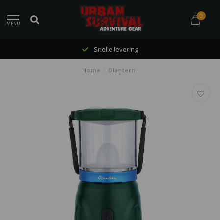
0
MENU
Snelle levering
Home
/
Olantern