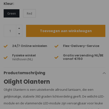
Kleur:
Green
Red
Toevoegen aan winkelwagen
24/7 Online winkelen
Flex-Delivery-Service
Fysieke winkel
Gratis verzending NL/BE
vanaf €150
Veldhoven (NL)
Productomschrijving
Olight Olantern
Olight Olantern is een uitstekende allround lantaarn, die een
gelijkmatige, stabiele 360 ​​graden lichtverdeling geeft. De witlicht-LED-
module en de vlammende LED-module zijn vervangbaar voor leuke