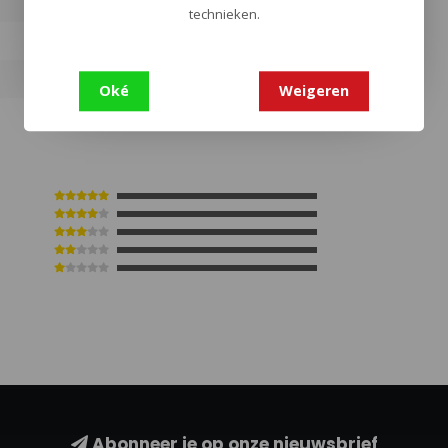
technieken.
0
Oké
Weigeren
Abonneer je op onze nieuwsbrief