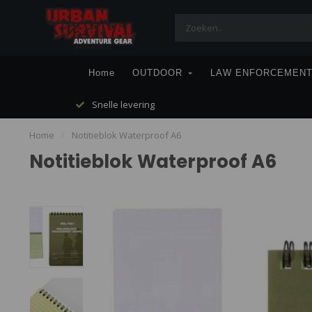
Home
OUTDOOR
LAW ENFORCEMEN
Snelle levering
Home
/
Notitieblok Waterproof A6
Notitieblok Waterproof A6