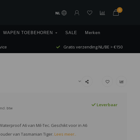
0
NL
WAPEN TOEBEHOREN
SALE
Merken
vice
Gratis verzending NL/BE > €150
Leverbaar
Incl. btw
 Waterproof A6 van Mil-Tec. Geschikt voor in A6
houder van Tasmanian Tiger.
Lees meer..