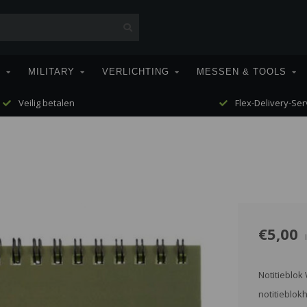
T
MILITARY
VERLICHTING
MESSEN & TOOLS
Veilig betalen
Flex-Delivery-Ser
€5,00
Notitieblok
notitieblok