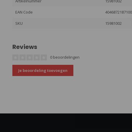
Artikelnummer
15981002
EAN Code
404687218710
SKU
15981002
Reviews
0 beoordelingen
Je beoordeling toevoegen