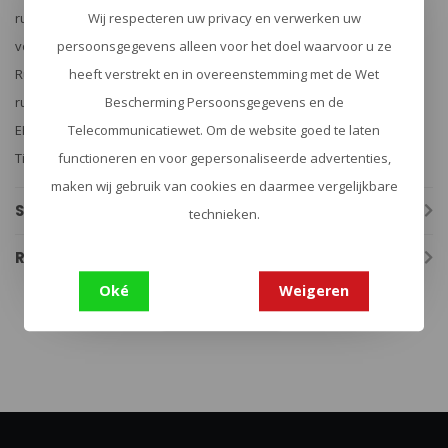
rugzakken voor verschillende toepassingsgebieden. Rugzakken
Wij respecteren uw privacy en verwerken uw
voor individuele militairen op missie voor een aantal weken.
persoonsgegevens alleen voor het doel waarvoor u ze
Rugzakken voor sluipschutters met quick-release systeem. Grote
heeft verstrekt en in overeenstemming met de Wet
rugzakken voor transport en technisch hoogwaardige rugzakken
Bescherming Persoonsgegevens en de
EHBO of functionele rugzakken voor gebruik overdag. Tasmanian
Telecommunicatiewet. Om de website goed te laten
Tiger biedt het juiste model voor elk gebied van de applicatie.
functioneren en voor gepersonaliseerde advertenties,
maken wij gebruik van cookies en daarmee vergelijkbare
Specificaties
technieken.
Reviews
Oké
Weigeren
Tasmanian Tiger
(567)