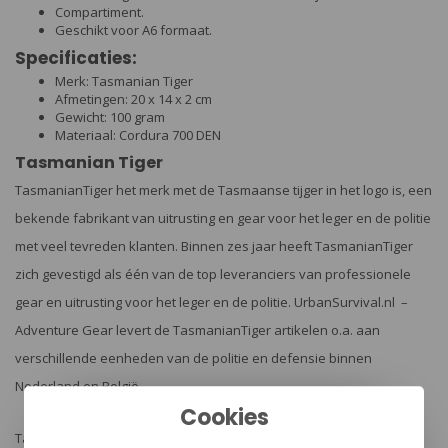
Compartiment.
Geschikt voor A6 formaat.
Specificaties:
Merk: Tasmanian Tiger
Afmetingen: 20 x 14 x 2 cm
Gewicht: 100 gram
Materiaal: Cordura 700 DEN
Tasmanian Tiger
TasmanianTiger het merk met de Tasmaanse tijger in het logo is, een
bekende fabrikant van uitrusting en gear voor het leger en de politie
met veel tevreden klanten. Binnen zes jaar heeft TasmanianTiger
zich gevestigd als één van de top leveranciers van professionele
gear en uitrusting voor het leger en de politie. UrbanSurvival.nl –
Adventure Gear levert de TasmanianTiger artikelen o.a. aan
verschillende eenheden van de politie en defensie binnen
Nederland en België.
Cookies
TasmanianTiger heeft zijn sporen verdiend in het bijzonder met