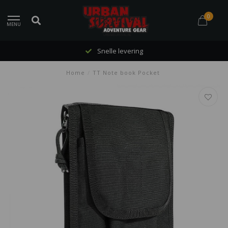
0
MENU
Snelle levering
Home
/
TT Note book Pocket