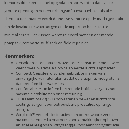
kompres drie keer zo snel opgeblazen kan worden dankzij de
grotere opening en het eenrichtingsinflatieventiel. Net als alle
Therm-a-Rest matten wordt de NeoAir Venture op de markt gemaakt
om de kwaliteit te waarborgen en de impact op het milieu te
minimaliseren. Het kussen wordt geleverd met een ademende
pompzak, compacte stuff sack en field repair kit.
Kenmerken:
Geïsoleerde prestaties: WaveCore™-constructie biedt twee
keer zoveel warmte als on-geïsoleerde luchtslaapmatten.
Compact: Geïsoleerd zonder gebruik te maken van
omvangrijke vulmaterialen, zodat de slaapmat niet groter is
dan een één-liter-waterfles.
Comfortabel: 5 cm loft en horizontale baffles zorgen voor
maximale stabiliteit en ondersteuning.
Duurzaam: Stevig, 50D polyester en bewezen luchtdichte
coatings zorgen voor betrouwbare prestaties op lange
termijn.
WingLock™ ventiel: Het intuïtieve en betrouwbare ventiel
maximaliseert de luchtstroom voor gemakkelijker opblazen
en sneller leeglopen. Wings toggle voor eenrichtingsinflatie