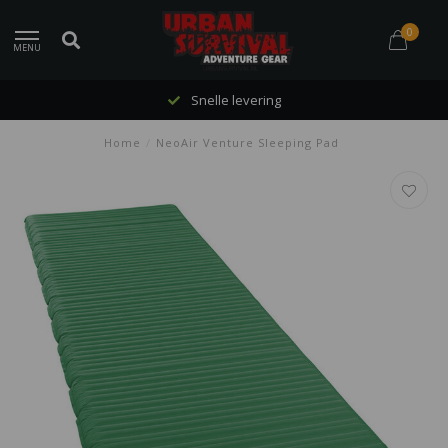
0
MENU
Snelle levering
Home
/
NeoAir Venture Sleeping Pad