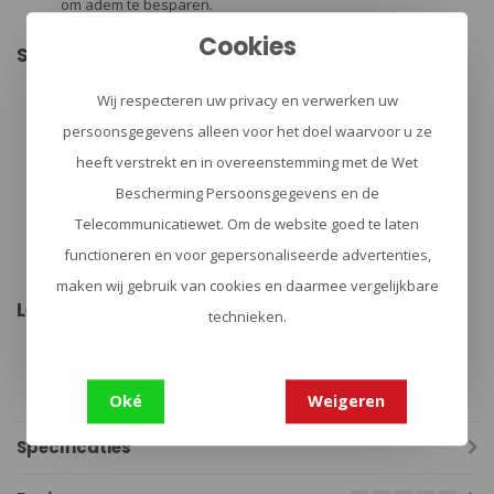
om adem te besparen.
Inclusief pompzak, stuff sack en reparatieset
Cookies
Specificaties:
Merk: Therm-A-Rest
Wij respecteren uw privacy en verwerken uw
Kleur: Pine (groen)
R-waarde 2.2
persoonsgegevens alleen voor het doel waarvoor u ze
Gewicht: 0,54 kg
Breedte (metrisch) 51 cm
heeft verstrekt en in overeenstemming met de Wet
Lengte (metrisch) 183 cm
Bescherming Persoonsgegevens en de
Hoogte (metrisch) 5 cm
Dikte (metrisch) 5 cm
Telecommunicatiewet. Om de website goed te laten
Afmetingen verpakking (metrisch) 23 cm x 13 cm
functioneren en voor gepersonaliseerde advertenties,
Materiaal: 50D polyester
Materiaal(en) Polyester, Polyurethaan
maken wij gebruik van cookies en daarmee vergelijkbare
Leveringsomvang:
technieken.
Slaapmat
Pompzak
Opberghoes
Reparatieset
Oké
Weigeren
Specificaties