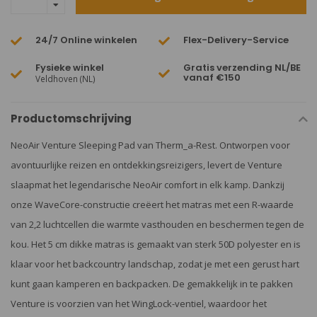
24/7 Online winkelen
Flex-Delivery-Service
Fysieke winkel
Gratis verzending NL/BE
vanaf €150
Veldhoven (NL)
Productomschrijving
NeoAir Venture Sleeping Pad van Therm_a-Rest. Ontworpen voor
avontuurlijke reizen en ontdekkingsreizigers, levert de Venture
slaapmat het legendarische NeoAir comfort in elk kamp. Dankzij
onze WaveCore-constructie creëert het matras met een R-waarde
van 2,2 luchtcellen die warmte vasthouden en beschermen tegen de
kou. Het 5 cm dikke matras is gemaakt van sterk 50D polyester en is
klaar voor het backcountry landschap, zodat je met een gerust hart
kunt gaan kamperen en backpacken. De gemakkelijk in te pakken
Venture is voorzien van het WingLock-ventiel, waardoor het