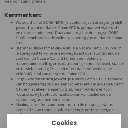
weersomstandigheden.
Kenmerken:
Waterdicht met GORE-TEX®: Je voeten blijven droog en jij blijft
gezond, want de Nature Camo GTX is permanent waterdicht
en extreem ademend. Daarvoor zorgt het drielaagse GORE-
TEX®-membraan in de volledige voering van de Nature Camo
GTX.
Bijzonder slipvast met VIBRAM®: De Nature Camo GTX houdt
je stevig vast terwijl je je een weg baant over ruw terrein. De
zool van de Nature Camo GTX heeft een optimale
rubbersamenstelling en is daardoor bijzonder slipvast, stabiel
en torsiebestendig. Dit is het effect dat is verwerkt in de
VIBRAM®-zool van de Nature Camo GTX.
Hoge kwaliteit en lichtgewicht: Je Nature Camo GTX is gemaakt
van hoogwaardig nubuckleer. Dit betekent dat je Nature Camo
GTX er niet alleen elegant uitziet, maar ook licht en toch
robuust is. Hij heeft ook inzetstukken van textiel die de
schoen nog ademender maken.
Maximaal comfort voor avonturen in de natuur: Je Nature
Camo GTX van robuust nubuckleer is je perfecte metgezel,
zelfs op ruw terrein, dankzij de antislipzool.
Ontlastende demping met HAIX-absorptie: Je ervaart een
Cookies
comfortabel gevoel als je de Nature Camo GTX draagt, zelfs