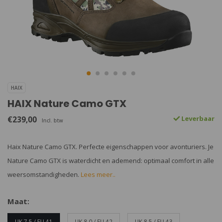
HAIX
HAIX Nature Camo GTX
€239,00
Leverbaar
Incl. btw
Haix Nature Camo GTX. Perfecte eigenschappen voor avonturiers. Je
Nature Camo GTX is waterdicht en ademend: optimaal comfort in alle
weersomstandigheden.
Lees meer..
Maat:
UK 7.5 / EU 41
UK 8.0 / EU 42
UK 8.5 / EU 43