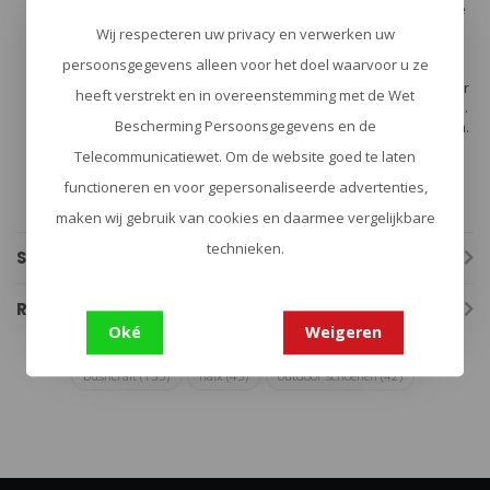
als je meerdere uren onderweg bent. Want de geïntegreerde
dempende wig binnenin dempt je stappen. We noemen dit
Wij respecteren uw privacy en verwerken uw
HAIX Absorption: voor dynamiek, zelfs op lange werkdagen.
persoonsgegevens alleen voor het doel waarvoor u ze
Ademend met Climate System: In de Nature Camo GTX kan je
voet ademen, want een speciaal schuimsysteem zorgt ervoor
heeft verstrekt en in overeenstemming met de Wet
dat de lucht in de schoen circuleert en vocht kan ontsnappen.
Bescherming Persoonsgegevens en de
Het Climate System werkt als een airconditioner in de schoen.
Een perfecte pasvorm dankzij speciale leesten: De juiste
Telecommunicatiewet. Om de website goed te laten
schoen voor jouw voet. Dankzij speciaal ontwikkelde leesten
zit je Nature Camo GTX perfect en ben je de hele dag
functioneren en voor gepersonaliseerde advertenties,
verzekerd van maximaal comfort.
maken wij gebruik van cookies en daarmee vergelijkbare
technieken.
Specificaties
Reviews
Oké
Weigeren
bushcraft
(133)
haix
(43)
outdoor schoenen
(42)