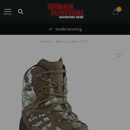
0
MENU
Snelle levering
Home
/
Nature Camo GTX