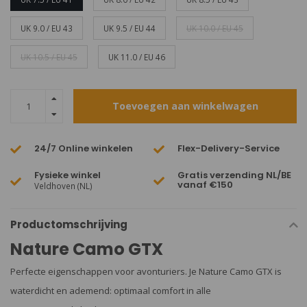
UK 9.0 / EU 43
UK 9.5 / EU 44
UK 10.0 / EU 45
UK 10.5 / EU 45
UK 11.0 / EU 46
Toevoegen aan winkelwagen
24/7 Online winkelen
Flex-Delivery-Service
Fysieke winkel
Gratis verzending NL/BE
vanaf €150
Veldhoven (NL)
Productomschrijving
Nature Camo GTX
Perfecte eigenschappen voor avonturiers. Je Nature Camo GTX is
waterdicht en ademend: optimaal comfort in alle