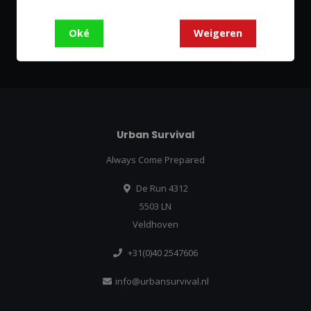
Blijf op de hoogte over onze laatste acties
Oké
Weigeren
Abonneer
Urban Survival
Always Come Prepared
De Run 4312
5503 LN
Veldhoven
+31(0)40 2547606
info@urbansurvival.nl