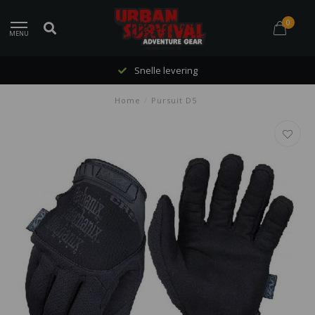
0
MENU
Snelle levering
Home
/
Pursuit D5