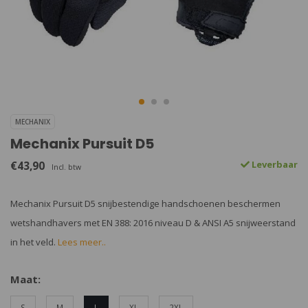
MECHANIX
Mechanix Pursuit D5
€43,90
Leverbaar
Incl. btw
Mechanix Pursuit D5 snijbestendige handschoenen beschermen
wetshandhavers met EN 388: 2016 niveau D & ANSI A5 snijweerstand
in het veld.
Lees meer..
Maat:
S
M
L
XL
2XL