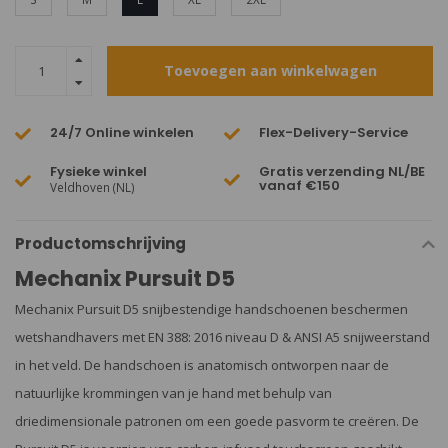
Toevoegen aan winkelwagen
24/7 Online winkelen
Flex-Delivery-Service
Fysieke winkel
Gratis verzending NL/BE
vanaf €150
Veldhoven (NL)
Productomschrijving
Mechanix Pursuit D5
Mechanix Pursuit D5 snijbestendige handschoenen beschermen
wetshandhavers met EN 388: 2016 niveau D & ANSI A5 snijweerstand
in het veld. De handschoen is anatomisch ontworpen naar de
natuurlijke krommingen van je hand met behulp van
driedimensionale patronen om een goede pasvorm te creëren. De