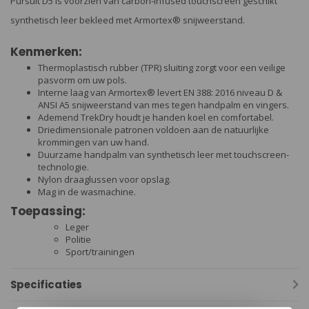
Pursuit D5 is voorzien van carbon-infused touchscreen geschikt
synthetisch leer bekleed met Armortex® snijweerstand.
Kenmerken:
Thermoplastisch rubber (TPR) sluiting zorgt voor een veilige
pasvorm om uw pols.
Interne laag van Armortex® levert EN 388: 2016 niveau D &
ANSI A5 snijweerstand van mes tegen handpalm en vingers.
Ademend TrekDry houdt je handen koel en comfortabel.
Driedimensionale patronen voldoen aan de natuurlijke
krommingen van uw hand.
Duurzame handpalm van synthetisch leer met touchscreen-
technologie.
Nylon draaglussen voor opslag.
Mag in de wasmachine.
Toepassing:
Leger
Politie
Sport/trainingen
Specificaties