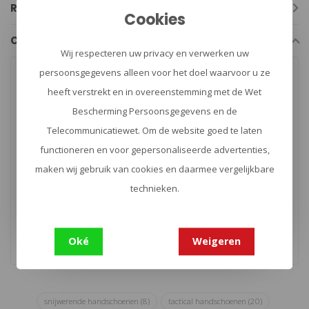
Reviews
Cookies
Combi deals
Wij respecteren uw privacy en verwerken uw
persoonsgegevens alleen voor het doel waarvoor u ze
-10%
Gloves & Holder
heeft verstrekt en in overeenstemming met de Wet
Pursuit D5
Riemhouder handschoenen
Bescherming Persoonsgegevens en de
Telecommunicatiewet. Om de website goed te laten
functioneren en voor gepersonaliseerde advertenties,
maken wij gebruik van cookies en daarmee vergelijkbare
technieken.
Leverbaar
Toevoegen aan
€47,85
€52,85
winkelwagen
Oké
Weigeren
snijwerende handschoenen
(8)
tactical handschoenen
(20)