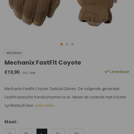
MECHANIX
Mechanix FastFit Coyote
€19,90
Leverbaar
Incl. btw
Mechanix FastFit Coyote Tactical Gloves. De volgende generatie
FastFit-tactische handschoenen is er. Neem de controle met 0.6 mm
synthetisch leer.
Lees meer..
Maat:
S
M
L
XL
2XL