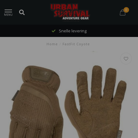
0
MENU
Snelle levering
Home
/
FastFit Coyote