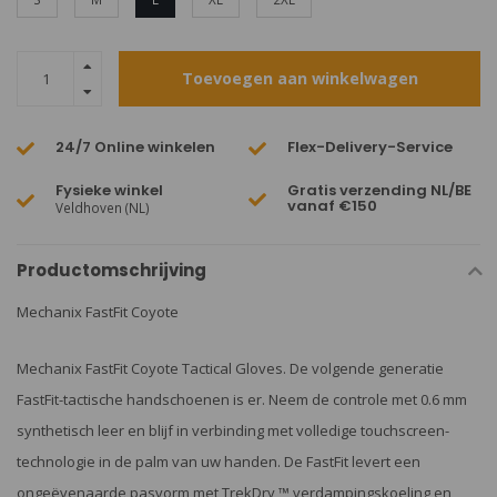
Toevoegen aan winkelwagen
24/7 Online winkelen
Flex-Delivery-Service
Fysieke winkel
Gratis verzending NL/BE
vanaf €150
Veldhoven (NL)
Productomschrijving
Mechanix FastFit Coyote
Mechanix FastFit Coyote Tactical Gloves. De volgende generatie
FastFit-tactische handschoenen is er. Neem de controle met 0.6 mm
synthetisch leer en blijf in verbinding met volledige touchscreen-
technologie in de palm van uw handen. De FastFit levert een
ongeëvenaarde pasvorm met TrekDry ™ verdampingskoeling en