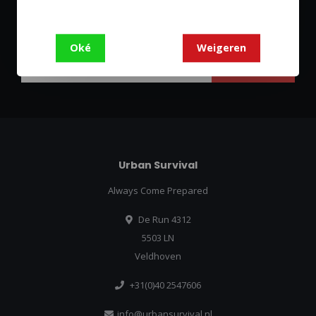
Abonneer je op onze nieuwsbrief
Blijf op de hoogte over onze laatste acties
Oké
Weigeren
Abonneer
Urban Survival
Always Come Prepared
De Run 4312
5503 LN
Veldhoven
+31(0)40 2547606
info@urbansurvival.nl