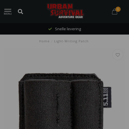
0
MENU
Snelle levering
Home
/
Light-Writing Patch