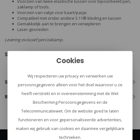
Voorzien van twee elastische lussen voor bijvoorbeeld pen,
zaklamp of tools.
Voorzien van vakje voor kaart/pasje.
Compatibel met onder andere 5.11® kleding en tassen
Gemakkelijk aan te brengen en verwijderen
Laser-gesneden
Levering exclusief pen/zaklamp.
Specificaties:
Cookies
Merk: 5.11
Afmetingen: 75 x 100 mm
Wij respecteren uw privacy en verwerken uw
Specificaties
persoonsgegevens alleen voor het doel waarvoor u ze
heeft verstrekt en in overeenstemming met de Wet
Reviews
Bescherming Persoonsgegevens en de
Telecommunicatiewet. Om de website goed te laten
functioneren en voor gepersonaliseerde advertenties,
maken wij gebruik van cookies en daarmee vergelijkbare
technieken.