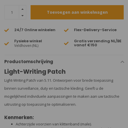
Toevoegen aan winkelwagen
24/7 Online winkelen
Flex-Delivery-Service
Fysieke winkel
Gratis verzending NL/BE
vanaf €150
Veldhoven (NL)
Productomschrijving
Light-Writing Patch
Light-Writing Patch van 5.11. Ontworpen voor brede toepassing
binnen surveillance, duty en tactische kleding. Geeft u de
mogelijkheid individuele aanpassingen te maken aan uw tactische
uitrusting op toepassing te optimaliseren.
Kenmerken:
Achterzijde voorzien van klittenband (male).