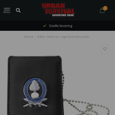
0
MENU
Snelle levering
Home
/
KMar lederen legitimatiehouder