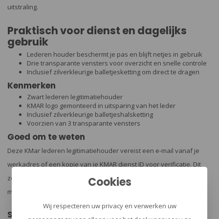
uitstraling.
Praktisch voor dienst en dagelijks
gebruik
Lederen houder beschermt je pas en blijft netjes in gebruik
Drie transparante vensters voor overzicht en snelle controle
Inclusief zilverkleurige balletjesketting om direct te dragen
Kenmerken
Zwart lederen legitimatiehouder
KMAR logo gemonteerd in uitsparing van het leder
Inclusief zilverkleurige balletjeshalsketting
Voorzien van 3 transparante vensters
Goed om te weten
Deze KMar lederen legitimatiehouder vereist een e-mail vanaf je
werkadres of een kopie van je KMAR dienst ID voor verificatie. Dit
zorgt ervoor dat alleen geautoriseerde personen gebruik kunnen
Cookies
maken van deze exclusieve houder.
Wij respecteren uw privacy en verwerken uw
Specificaties