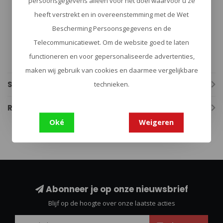
persoonsgegevens alleen voor het doel waarvoor u ze
Materiaal: leder
heeft verstrekt en in overeenstemming met de Wet
Kleur: zwart
Ketting: zilverkleurige balletjesketting
Bescherming Persoonsgegevens en de
Indeling: 3 transparante vensters
Telecommunicatiewet. Om de website goed te laten
Formaat houder: circa 11 x 7,5 mm
Artikelnummer: 01PRO-DEL-1009
functioneren en voor gepersonaliseerde advertenties,
Let op: alleen verkrijgbaar op vertoon van defensiepas
maken wij gebruik van cookies en daarmee vergelijkbare
Specificaties
technieken.
Reviews
Oké
Weigeren
Abonneer je op onze nieuwsbrief
Blijf op de hoogte over onze laatste acties