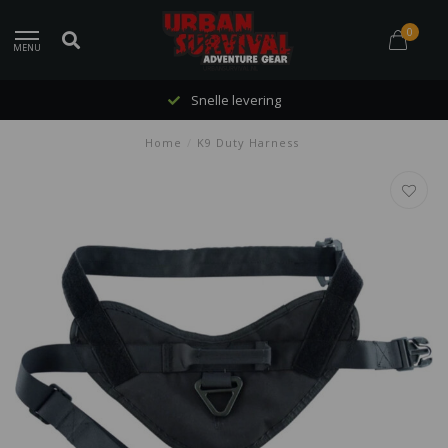
0
MENU
Snelle levering
Home
/
K9 Duty Harness