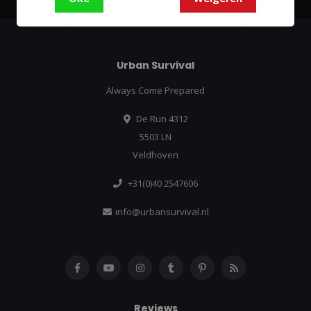
Urban Survival
Always Come Prepared
De Run 4312
5503 LN
Veldhoven
+31(0)40 2547606
info@urbansurvival.nl
Reviews