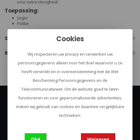
voor extra stevigheid.
Toepassing:
Leger
Politie
Cookies
Specificaties
Reviews
Wij respecteren uw privacy en verwerken uw
persoonsgegevens alleen voor het doel waarvoor u ze
heeft verstrekt en in overeenstemming met de Wet
Bescherming Persoonsgegevens en de
Telecommunicatiewet. Om de website goed te laten
functioneren en voor gepersonaliseerde advertenties,
Abonneer je op onze nieuwsbrief
maken wij gebruik van cookies en daarmee vergelijkbare
Blijf op de hoogte over onze laatste acties
technieken.
Abonneer
Oké
Weigeren