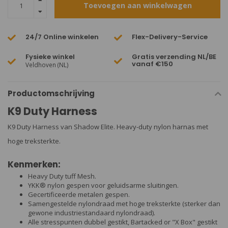
Toevoegen aan winkelwagen
24/7 Online winkelen
Flex-Delivery-Service
Fysieke winkel
Gratis verzending NL/BE
vanaf €150
Veldhoven (NL)
Productomschrijving
K9 Duty Harness
K9 Duty Harness van Shadow Elite. Heavy-duty nylon harnas met
hoge treksterkte.
Kenmerken:
Heavy Duty tuff Mesh.
YKK® nylon gespen voor geluidsarme sluitingen.
Gecertificeerde metalen gespen.
Samengestelde nylondraad met hoge treksterkte (sterker dan
gewone industriestandaard nylondraad).
Alle stresspunten dubbel gestikt, Bartacked or "X Box" gestikt