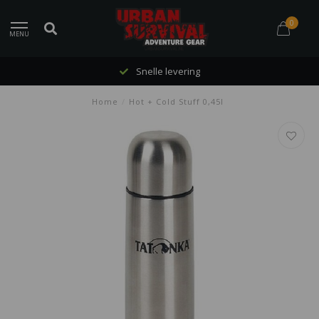
0
MENU
Snelle levering
Home
/
Hot + Cold Stuff 0,45l