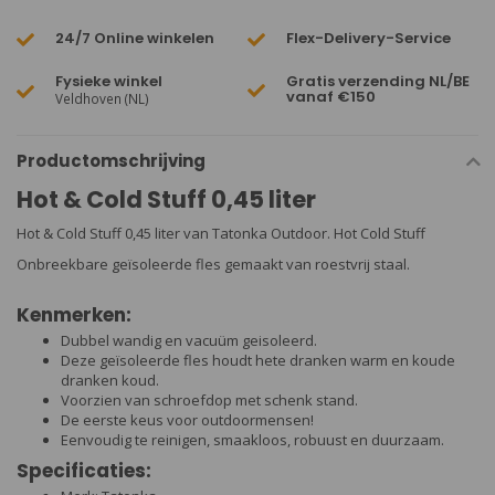
24/7 Online winkelen
Flex-Delivery-Service
Fysieke winkel
Gratis verzending NL/BE
vanaf €150
Veldhoven (NL)
Productomschrijving
Hot & Cold Stuff 0,45 liter
Hot & Cold Stuff 0,45 liter van Tatonka Outdoor. Hot Cold Stuff
Onbreekbare geïsoleerde fles gemaakt van roestvrij staal.
Kenmerken:
Dubbel wandig en vacuüm geisoleerd.
Deze geïsoleerde fles houdt hete dranken warm en koude
dranken koud.
Voorzien van schroefdop met schenk stand.
De eerste keus voor outdoormensen!
Eenvoudig te reinigen, smaakloos, robuust en duurzaam.
Specificaties: