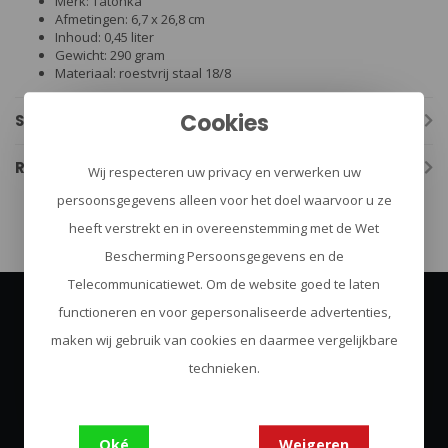
Merk: Tatonka
Afmetingen: 6,7 x 26,8 cm
Inhoud: 0,45 liter
Gewicht: 290 gram
Materiaal: roestvrij staal 18/8
Cookies
Specificaties
Reviews
Wij respecteren uw privacy en verwerken uw
persoonsgegevens alleen voor het doel waarvoor u ze
heeft verstrekt en in overeenstemming met de Wet
Bescherming Persoonsgegevens en de
Telecommunicatiewet. Om de website goed te laten
functioneren en voor gepersonaliseerde advertenties,
Abonneer je op onze nieuwsbrief
maken wij gebruik van cookies en daarmee vergelijkbare
Blijf op de hoogte over onze laatste acties
technieken.
Abonneer
Oké
Weigeren