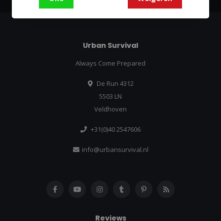
Urban Survival
Always Come Prepared
De Run 4312
5503 LN
Veldhoven
+31(0)40 2547606
info@urbansurvival.nl
Reviews