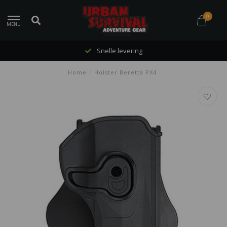
0
MENU
Snelle levering
Home
/
Holster Beretta PX4