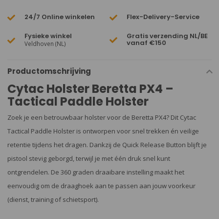
24/7 Online winkelen
Flex-Delivery-Service
Fysieke winkel
Gratis verzending NL/BE
vanaf €150
Veldhoven (NL)
Productomschrijving
Cytac Holster Beretta PX4 –
Tactical Paddle Holster
Zoek je een betrouwbaar holster voor de Beretta PX4? Dit Cytac
Tactical Paddle Holster is ontworpen voor snel trekken én veilige
retentie tijdens het dragen. Dankzij de Quick Release Button blijft je
pistool stevig geborgd, terwijl je met één druk snel kunt
ontgrendelen. De 360 graden draaibare instelling maakt het
eenvoudig om de draaghoek aan te passen aan jouw voorkeur
(dienst, training of schietsport).