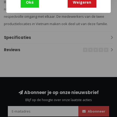
Binnen het team, loopt een level hiërarchie met korte beslissing
Oké
Weigeren
routes en zij hechten veel waarde aan persoonlijk contact en
respectvolle omgang met elkaar. De medewerkers van de twee
productielocaties in Vietnam maken ook deel uit van deze familie.
Specificaties
Reviews
Abonneer je op onze nieuwsbrief
Blijf op de hoogte over onze laatste acties
Abonneer