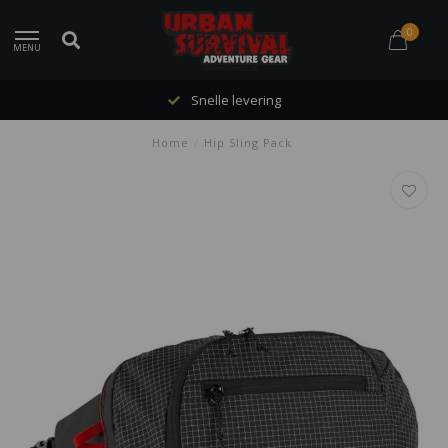
0
MENU
Snelle levering
Home
/
Hip Sling Pack