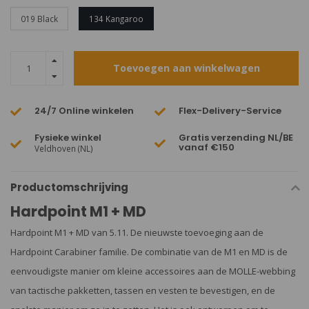
019 Black
134 Kangaroo
Toevoegen aan winkelwagen
24/7 Online winkelen
Flex-Delivery-Service
Fysieke winkel
Gratis verzending NL/BE
vanaf €150
Veldhoven (NL)
Productomschrijving
Hardpoint M1 + MD
Hardpoint M1 + MD van 5.11. De nieuwste toevoeging aan de
Hardpoint Carabiner familie. De combinatie van de M1 en MD is de
eenvoudigste manier om kleine accessoires aan de MOLLE-webbing
van tactische pakketten, tassen en vesten te bevestigen, en de