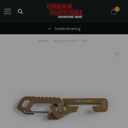
0
MENU
Snelle levering
Home
/
Hardpoint M1 + MD