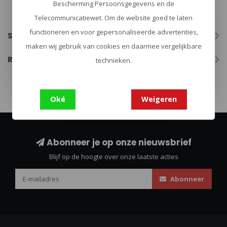
Merk: 5.11
Bescherming Persoonsgegevens en de
Kleur: Black of Kangaroo (coyote)
Telecommunicatiewet. Om de website goed te laten
functioneren en voor gepersonaliseerde advertenties,
Specificaties
maken wij gebruik van cookies en daarmee vergelijkbare
Reviews
technieken.
Oké
Weigeren
Abonneer je op onze nieuwsbrief
Blijf op de hoogte over onze laatste acties
Abonneer