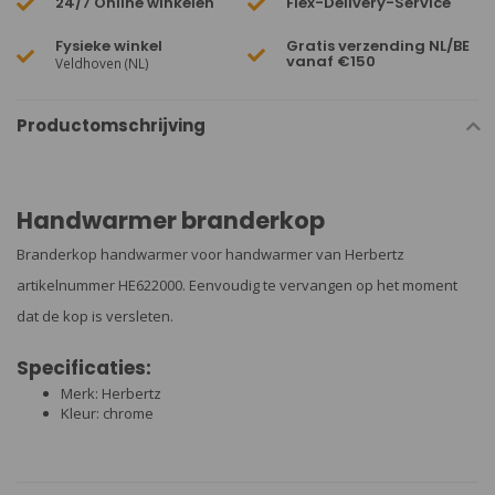
24/7 Online winkelen
Flex-Delivery-Service
Fysieke winkel
Gratis verzending NL/BE
vanaf €150
Veldhoven (NL)
Productomschrijving
Handwarmer branderkop
Branderkop handwarmer voor handwarmer van Herbertz
artikelnummer HE622000. Eenvoudig te vervangen op het moment
dat de kop is versleten.
Specificaties:
Merk: Herbertz
Kleur: chrome