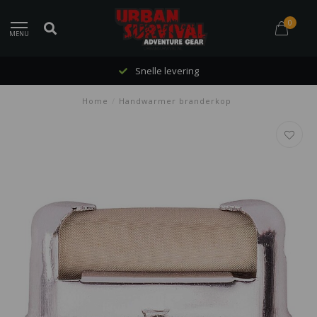
0
MENU
Snelle levering
Home
/
Handwarmer branderkop