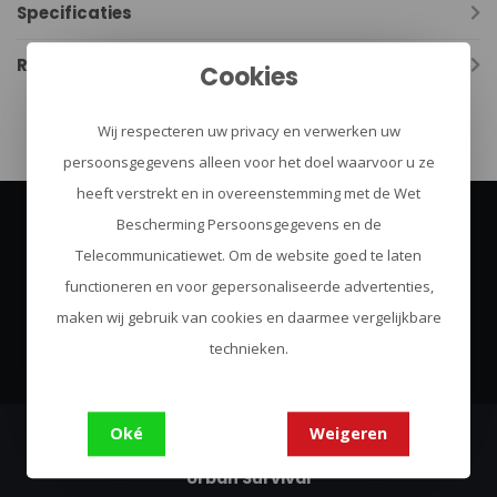
Specificaties
Reviews
Cookies
Wij respecteren uw privacy en verwerken uw
persoonsgegevens alleen voor het doel waarvoor u ze
heeft verstrekt en in overeenstemming met de Wet
Bescherming Persoonsgegevens en de
Abonneer je op onze nieuwsbrief
Telecommunicatiewet. Om de website goed te laten
Blijf op de hoogte over onze laatste acties
functioneren en voor gepersonaliseerde advertenties,
maken wij gebruik van cookies en daarmee vergelijkbare
Abonneer
technieken.
Oké
Weigeren
Urban Survival