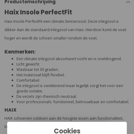
Productomschrijving
Haix Insole PerfectFit
Haix Insole PerfectFit een climatic binnenzool. Deze inlegzool is
dikker dan de standaard inlegzool van Haix. Hierdoor komt de voet
hoger en wordt de schoen smaller rondom de voet.
Kenmerken:
Een climatic inlegzool absorbeert vocht en is sneldrogend.
Licht gewicht.
Wasbaar tot 30 graden.
Het materiaal blijft flexibel.
Comfortabel.
De inlegzool is ventilerend maar tegelijk zorgt het voor een
goede isolatie.
De vezels zijn chemisch neutraal.
Voor professionals: functioneel, betrouwbaar en comfortabel.
HAIX
HAIX schoenen voldoen aan de hoogste eisen aan functionaliteit,
kwaliteit en design wereldwijd tegen een goede prijs / kwaliteit-
Cookies