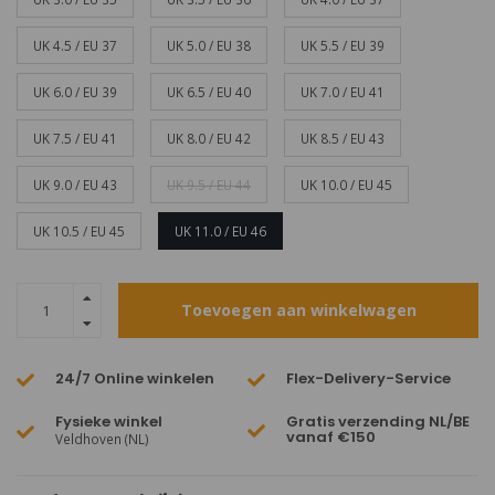
UK 4.5 / EU 37
UK 5.0 / EU 38
UK 5.5 / EU 39
UK 6.0 / EU 39
UK 6.5 / EU 40
UK 7.0 / EU 41
UK 7.5 / EU 41
UK 8.0 / EU 42
UK 8.5 / EU 43
UK 9.0 / EU 43
UK 9.5 / EU 44
UK 10.0 / EU 45
UK 10.5 / EU 45
UK 11.0 / EU 46
Toevoegen aan winkelwagen
24/7 Online winkelen
Flex-Delivery-Service
Fysieke winkel
Gratis verzending NL/BE
vanaf €150
Veldhoven (NL)