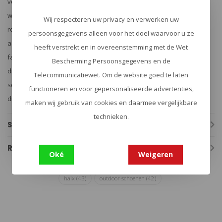
verhouding. Klanten vertrouwen hun veiligheid aan Haix toe in hun
werk en in hun vrije tijd – elke dag, en indien nodig, zelfs de klok
Wij respecteren uw privacy en verwerken uw
rond. Dat is de reden waarom deze claim niet minder is dan het
persoonsgegevens alleen voor het doel waarvoor u ze
aanbieden van de beste schoenen ter wereld aan alle trouwe
heeft verstrekt en in overeenstemming met de Wet
fans! Meer dan 1.000 toegewijde werknemers overal ter wereld
Bescherming Persoonsgegevens en de
dragen bij tot succes. Het wordt geproduceerd in de modernste
Telecommunicatiewet. Om de website goed te laten
schoenproductie-installaties en uitsluitend in Europa. – Helden
functioneren en voor gepersonaliseerde advertenties,
dragen Haix!
maken wij gebruik van cookies en daarmee vergelijkbare
technieken.
Specificaties
Reviews
Oké
Weigeren
haix
(43)
outdoor schoenen
(42)