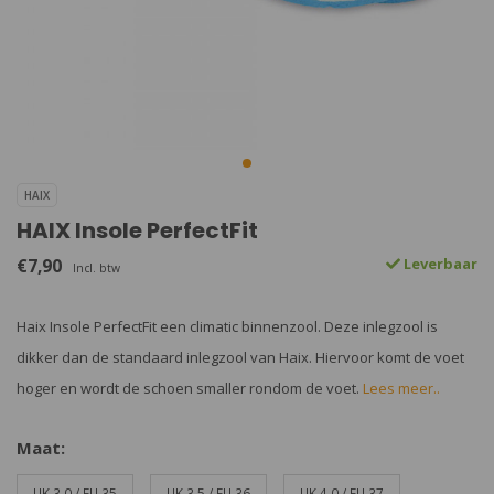
HAIX
HAIX Insole PerfectFit
€7,90
Leverbaar
Incl. btw
Haix Insole PerfectFit een climatic binnenzool. Deze inlegzool is
dikker dan de standaard inlegzool van Haix. Hiervoor komt de voet
hoger en wordt de schoen smaller rondom de voet.
Lees meer..
Maat:
UK 3.0 / EU 35
UK 3.5 / EU 36
UK 4.0 / EU 37