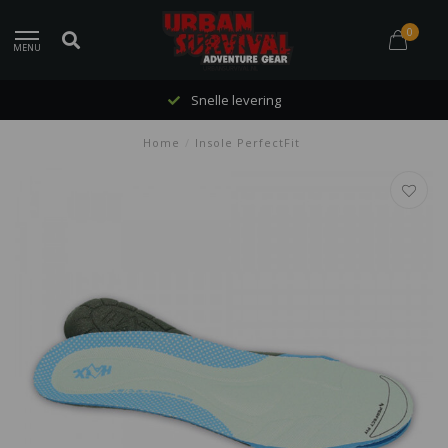
0
MENU
Snelle levering
Home
/
Insole PerfectFit