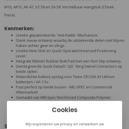
M16, AR15, AK-47, VZ 58 en SA 58. Verstelbaar wangstuk (Cheek
Piece).
Kenmerken:
Unieke gepatenteerde `Anti-Rattle` Mechanism.
Slank nieuw ontwerp waarbij de uitstekende delen niet blijven
haken achter gear en slings.
Unieke New Slick en Quick Operated Inversed Positioning
Lever.
Integrale Ribbels Rubber Butt Pad met een Non Slip ontwerp.
Geïntegreerde Quick Detach `QD` Sling Swivel Connectors op
beide zijden.
Waterdichte batterij opslag voor Twee CR123A 3V Lithium
batterijen / AA 1.5v.
Past perfect op beide buizen - MIL-SPEC en Commercial
Aftermarket!
Gemaakt van Mill-Spec Reinforced Composite Polymer.
Verstelbare Cheek Rest.
Ideaal Montage oplossing voor de SH-5.
Cookies
In combinatie met de losse Buffer tube eenvoudig te
bevestigen op VZ-58 en AK-47 modellen.
Wij respecteren uw privacy en verwerken uw
Specificaties: