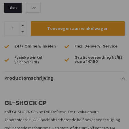
Black
Tan
Toevoegen aan winkelwagen
24/7 Online winkelen
Flex-Delivery-Service
Fysieke winkel
Gratis verzending NL/BE
vanaf €150
Veldhoven (NL)
Productomschrijving
GL-SHOCK CP
Kolf GL-SHOCK CP van FAB Defense. De revolutionaire
gepatenteerde 'GL-Shock' absorberende kolf bevat een terugslag
reducerende mechanisme. Een state-of-the-art kolf voor uw M4,