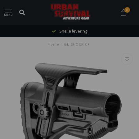
0
MENU
Snelle levering
Home
/
GL-SHOCK CP