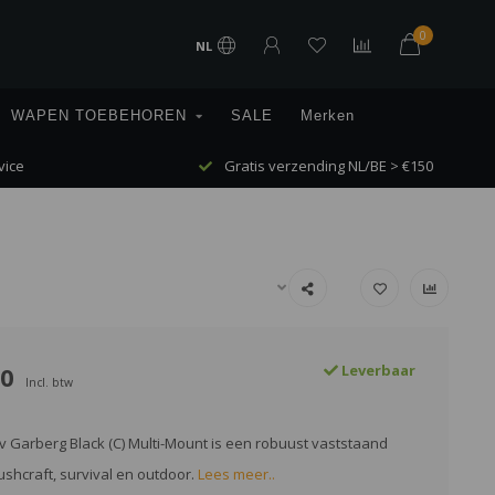
0
NL
WAPEN TOEBEHOREN
SALE
Merken
vice
Gratis verzending NL/BE > €150
00
Leverbaar
Incl. btw
 Garberg Black (C) Multi-Mount is een robuust vaststaand
shcraft, survival en outdoor.
Lees meer..