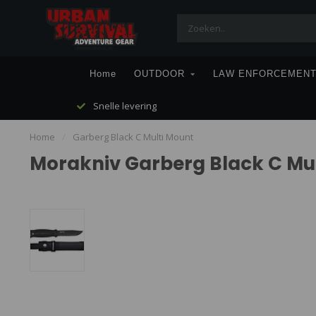
Home
OUTDOOR
LAW ENFORCEMEN
Snelle levering
Home
/
Garberg Black C Multi Mount
Morakniv Garberg Black C Mu