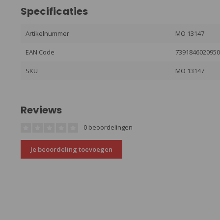
Specificaties
Artikelnummer
MO 13147
EAN Code
739184602095
SKU
MO 13147
Reviews
0 beoordelingen
Je beoordeling toevoegen