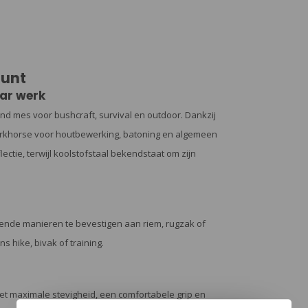
ount
ar werk
nd mes voor bushcraft, survival en outdoor. Dankzij
e workhorse voor houtbewerking, batoning en algemeen
ectie, terwijl koolstofstaal bekendstaat om zijn
ende manieren te bevestigen aan riem, rugzak of
ns hike, bivak of training.
t maximale stevigheid, een comfortabele grip en