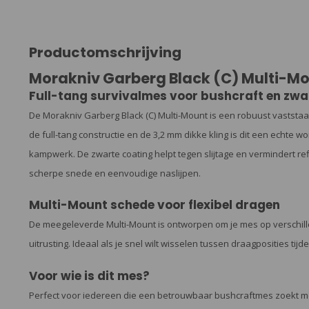
Productomschrijving
Morakniv Garberg Black (C) Multi-M
Full-tang survivalmes voor bushcraft en zwa
De Morakniv Garberg Black (C) Multi-Mount is een robuust vaststaa
de full-tang constructie en de 3,2 mm dikke kling is dit een echt
kampwerk. De zwarte coating helpt tegen slijtage en vermindert refl
scherpe snede en eenvoudige naslijpen.
Multi-Mount schede voor flexibel dragen
De meegeleverde Multi-Mount is ontworpen om je mes op verschill
uitrusting. Ideaal als je snel wilt wisselen tussen draagposities tijde
Voor wie is dit mes?
Perfect voor iedereen die een betrouwbaar bushcraftmes zoekt me