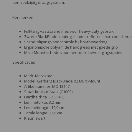
een veelzijdig draagsysteem.
Kenmerken
Full-tang vaststaand mes voor heavy-duty gebruik
Zwarte BlackBlade-coating: minder reflectie, extra bescherm
Scandi slijping voor controle bij houtbewerking
Ergonomische polyamide handgreep met goede grip
Multi-Mount schede voor meerdere bevestigingsopties
Specificaties
Merk: Morakniv
Model: Garberg BlackBlade (C) Multi-Mount
Artikelnummer: MO 13147
Staal: koolstofstaal (C100S)
Hardheid: ca. 57,5 HRC
Lemmetdikte: 3,2 mm
Lemmetlengte: 10,9 cm
Totale lengte: 22,9 cm
Kleur: zwart