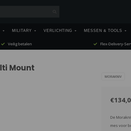
T
MILITARY
VERLICHTING
MESSEN & TOOLS
Veilig betalen
Flex-Delivery-Ser
lti Mount
MORAKNIV
€134,
De Morakniv
mes voor bu