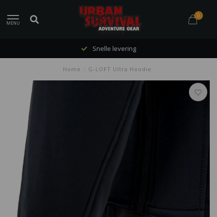
0
MENU
Snelle levering
Home
/
G-LOFT Ultra Hoodie