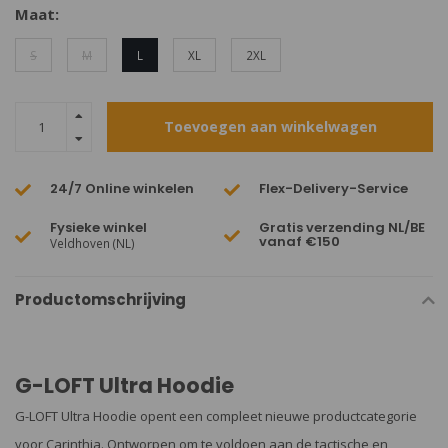
Maat:
S
M
L
XL
2XL
Toevoegen aan winkelwagen
24/7 Online winkelen
Flex-Delivery-Service
Fysieke winkel
Gratis verzending NL/BE
vanaf €150
Veldhoven (NL)
Productomschrijving
G-LOFT Ultra Hoodie
G-LOFT Ultra Hoodie opent een compleet nieuwe productcategorie
voor Carinthia. Ontworpen om te voldoen aan de tactische en