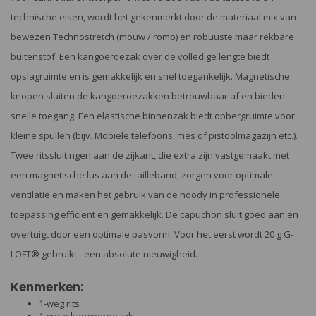
technische eisen, wordt het gekenmerkt door de materiaal mix van
bewezen Technostretch (mouw / romp) en robuuste maar rekbare
buitenstof. Een kangoeroezak over de volledige lengte biedt
opslagruimte en is gemakkelijk en snel toegankelijk. Magnetische
knopen sluiten de kangoeroezakken betrouwbaar af en bieden
snelle toegang. Een elastische binnenzak biedt opbergruimte voor
kleine spullen (bijv. Mobiele telefoons, mes of pistoolmagazijn etc.).
Twee ritssluitingen aan de zijkant, die extra zijn vastgemaakt met
een magnetische lus aan de tailleband, zorgen voor optimale
ventilatie en maken het gebruik van de hoody in professionele
toepassing efficiënt en gemakkelijk. De capuchon sluit goed aan en
overtuigt door een optimale pasvorm. Voor het eerst wordt 20 g G-
LOFT® gebruikt - een absolute nieuwigheid.
Kenmerken:
1-weg rits
1 grote kangoeroezak