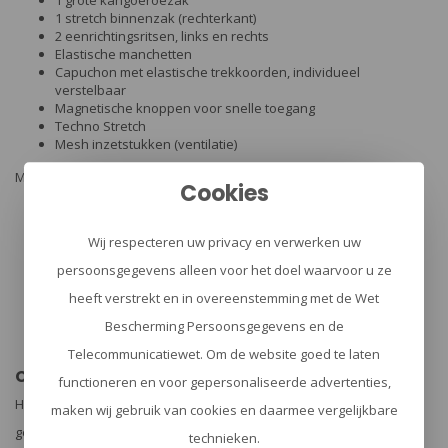
1 stretch binnenzak (rechterkant)
2 eenrichtingsritsen, links en rechts
Elastische manchetten
Capuchon met elastische trekkoorden, individueel
verstelbaar
Magnetische knoppen voor snelle toegang
Techno Stretch
Mesh inzetstukken (ventilatie)
Materiaal en specificaties:
Cookies
Merk: Carinthia
Isolatie: G-LOFT® 20 g, 100% polyester
Wij respecteren uw privacy en verwerken uw
Buitenstof & binnenvoering: 100% polyester
persoonsgegevens alleen voor het doel waarvoor u ze
Armen: Techno Stretch 92% polyester, 8% Elastan
Materiaal: 75% mesh. 25% Elastan
heeft verstrekt en in overeenstemming met de Wet
Maten: S-XXL
Bescherming Persoonsgegevens en de
Gewicht (g): 450 (maat M)
Kleur: zwart
Telecommunicatiewet. Om de website goed te laten
Carinthia |
DESIGNED TO PROTECT YOU
functioneren en voor gepersonaliseerde advertenties,
Hebben outdoor atleten, soldaten en jagers een
maken wij gebruik van cookies en daarmee vergelijkbare
gemeenschappelijke basis? Hoe verschillend deze gebieden ook
technieken.