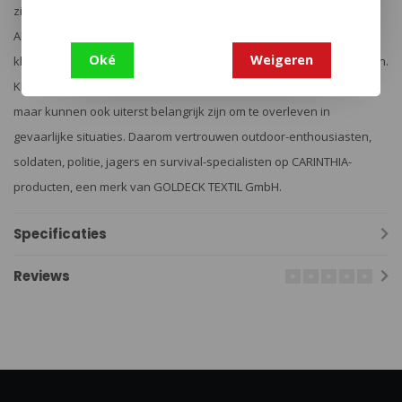
zijn, er is nog steeds een gemeenschappelijke noemer te vinden.
Alle drie groepen moeten te allen tijde volledig vertrouwen op
Oké
Weigeren
kleding en / of uitrusting in de respectievelijke toepassingsgebieden.
Kleding en uitrusting bieden niet alleen bescherming en veiligheid,
maar kunnen ook uiterst belangrijk zijn om te overleven in
gevaarlijke situaties. Daarom vertrouwen outdoor-enthousiasten,
soldaten, politie, jagers en survival-specialisten op CARINTHIA-
producten, een merk van GOLDECK TEXTIL GmbH.
Specificaties
Reviews