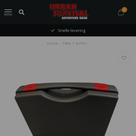
0
MENU
Snelle levering
Home
/
FWA-T koffer