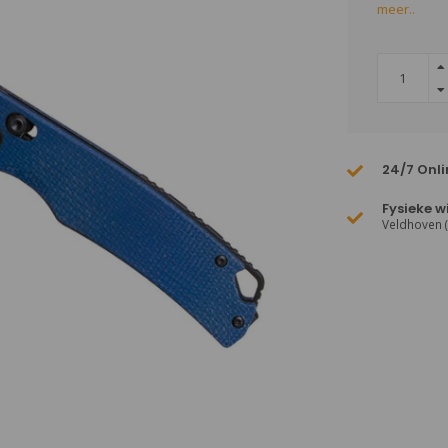
meer..
24/7 Onli
Fysieke w
Veldhoven 