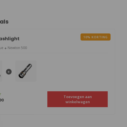
als
10% KORTING
lashlight
ue
Newton 500
r
Toevoegen aan
90
winkelwagen