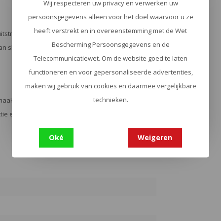
Wij respecteren uw privacy en verwerken uw
persoonsgegevens alleen voor het doel waarvoor u ze
heeft verstrekt en in overeenstemming met de Wet
itstraling, maar biedt ook uitstekende grip en
Bescherming Persoonsgegevens en de
n slechts 99 gram is de Fuji de perfecte balans
Telecommunicatiewet. Om de website goed te laten
functioneren en voor gepersonaliseerde advertenties,
maken wij gebruik van cookies en daarmee vergelijkbare
technieken.
 maakt. Deze Fuji is gebouwd op traditie en gevoed
tie en creëer talloze herinneringen met dit
Oké
Weigeren
1