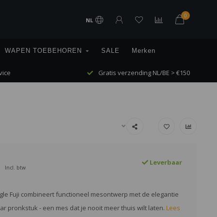
0
NL
WAPEN TOEBEHOREN
SALE
Merken
vice
Gratis verzending NL/BE > €150
Leverbaar
Incl. btw
gle Fuji combineert functioneel mesontwerp met de elegantie
r pronkstuk - een mes dat je nooit meer thuis wilt laten.
Lees