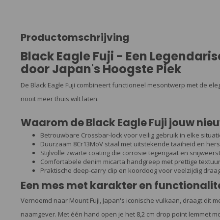
Productomschrijving
Black Eagle Fuji - Een Legendari
door Japan's Hoogste Piek
De Black Eagle Fuji combineert functioneel mesontwerp met de ele
nooit meer thuis wilt laten.
Waarom de Black Eagle Fuji jouw nieu
Betrouwbare Crossbar-lock voor veilig gebruik in elke situati
Duurzaam 8Cr13MoV staal met uitstekende taaiheid en hers
Stijlvolle zwarte coating die corrosie tegengaat en snijweer
Comfortabele denim micarta handgreep met prettige textuu
Praktische deep-carry clip en koordoog voor veelzijdig dra
Een mes met karakter en functionalit
Vernoemd naar Mount Fuji, Japan's iconische vulkaan, draagt dit m
naamgever. Met één hand open je het 8,2 cm drop point lemmet m