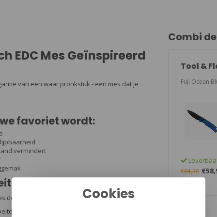
Combi de
sch EDC Mes Geïnspireerd
Tool & F
Fuji Ocean Bl
gantie van een waar pronkstuk - een mes dat je
we favoriet wordt:
e
lijpbaarheid
stand vermindert
r
Leverbaa
aggemak
€58,
€64,90
eit
Cookies
es dezelfde kracht en schoonheid als zijn
oeiteloos via de duimstud, waarna de betrouwbare