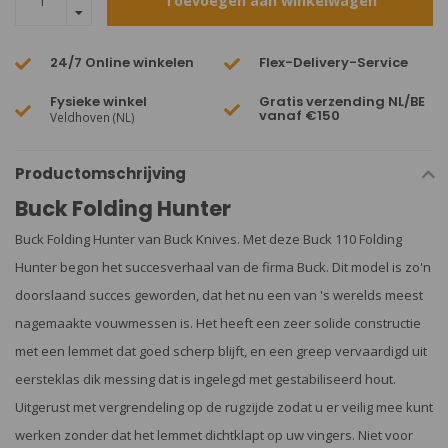
Toevoegen aan winkelwagen
24/7 Online winkelen
Flex-Delivery-Service
Fysieke winkel
Gratis verzending NL/BE
vanaf €150
Veldhoven (NL)
Productomschrijving
Buck Folding Hunter
Buck Folding Hunter van Buck Knives. Met deze Buck 110 Folding
Hunter begon het succesverhaal van de firma Buck. Dit model is zo'n
doorslaand succes geworden, dat het nu een van 's werelds meest
nagemaakte vouwmessen is. Het heeft een zeer solide constructie
met een lemmet dat goed scherp blijft, en een greep vervaardigd uit
eersteklas dik messing dat is ingelegd met gestabiliseerd hout.
Uitgerust met vergrendeling op de rugzijde zodat u er veilig mee kunt
werken zonder dat het lemmet dichtklapt op uw vingers. Niet voor