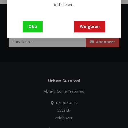
technieken.
Abonneer je op onze nieuwsbrief
Oké
Weigeren
Blijf op de hoogte over onze laatste acties
Abonneer
Urban Survival
Always Come Prepared
De Run 4312
5503 LN
Veldhoven