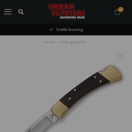
0
MENU
Snelle levering
Home
/
Folding Hunter