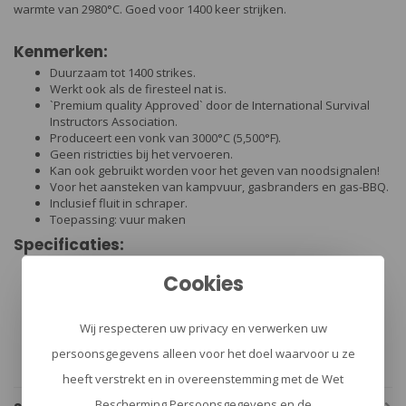
warmte van 2980°C. Goed voor 1400 keer strijken.
Kenmerken:
Duurzaam tot 1400 strikes.
Werkt ook als de firesteel nat is.
`Premium quality Approved` door de International Survival
Instructors Association.
Produceert een vonk van 3000°C (5,500°F).
Geen ristricties bij het vervoeren.
Kan ook gebruikt worden voor het geven van noodsignalen!
Voor het aansteken van kampvuur, gasbranders en gas-BBQ.
Inclusief fluit in schraper.
Toepassing: vuur maken
Specificaties:
Merk: Light My Fire
Cookies
Herkomst: Zweden
Lengte: 6,50 cm
Gewicht: 25 gram
Wij respecteren uw privacy en verwerken uw
Handgreep: kunststof oranje
persoonsgegevens alleen voor het doel waarvoor u ze
heeft verstrekt en in overeenstemming met de Wet
Bescherming Persoonsgegevens en de