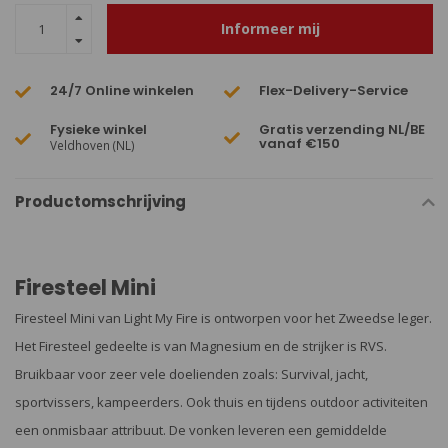
Informeer mij
24/7 Online winkelen
Flex-Delivery-Service
Fysieke winkel
Gratis verzending NL/BE
vanaf €150
Veldhoven (NL)
Productomschrijving
Firesteel Mini
Firesteel Mini van Light My Fire is ontworpen voor het Zweedse leger.
Het Firesteel gedeelte is van Magnesium en de strijker is RVS.
Bruikbaar voor zeer vele doelienden zoals: Survival, jacht,
sportvissers, kampeerders. Ook thuis en tijdens outdoor activiteiten
een onmisbaar attribuut. De vonken leveren een gemiddelde