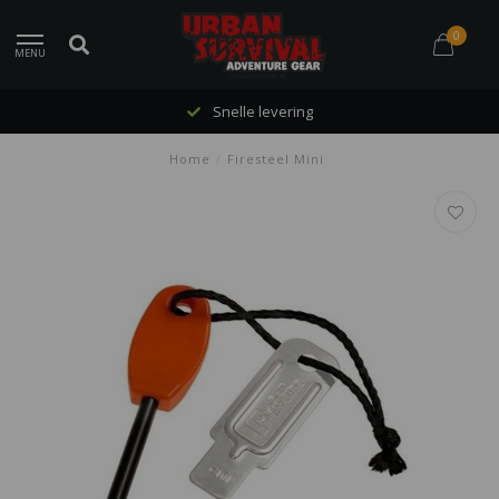
0
MENU
Snelle levering
Home
/
Firesteel Mini