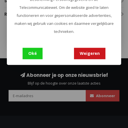
Specificaties
Telecommunicatiewet. Om de website goed te laten
Reviews
functioneren en voor gepersonaliseerde advertenties,
maken wij gebruik van cookies en daarmee vergelijkbare
technieken.
bushcraft
(133)
firesteel
(19)
Oké
Weigeren
Abonneer je op onze nieuwsbrief
Blijf op de hoogte over onze laatste acties
Abonneer