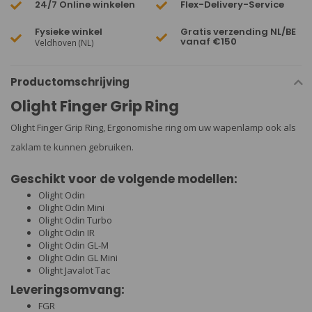
24/7 Online winkelen
Flex-Delivery-Service
Fysieke winkel
Gratis verzending NL/BE
vanaf €150
Veldhoven (NL)
Productomschrijving
Olight Finger Grip Ring
Olight Finger Grip Ring, Ergonomishe ring om uw wapenlamp ook als
zaklam te kunnen gebruiken.
Geschikt voor de volgende modellen:
Olight Odin
Olight Odin Mini
Olight Odin Turbo
Olight Odin IR
Olight Odin GL-M
Olight Odin GL Mini
Olight Javalot Tac
Leveringsomvang:
FGR