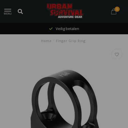
0
MENU
Veilig betalen
Home
/
Finger Grip Ring