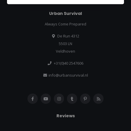
Urban Survival
Always Come Prepared
De Run 4312
5503 LN
Veldhoven
+31(0)40 2547606
info@urbansurvival.nl
Reviews