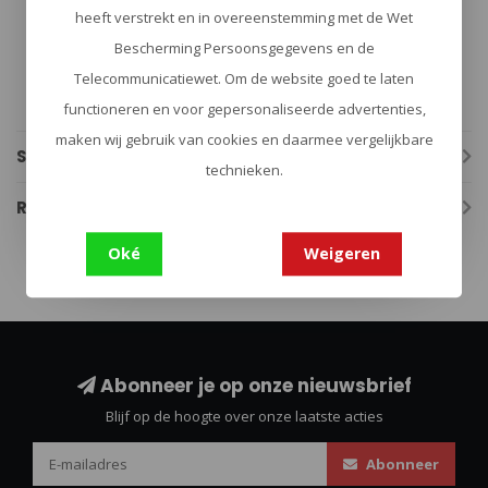
Hardheid (Rc): 60.00
heeft verstrekt en in overeenstemming met de Wet
Lengte lemmet (cm): 8.50
Lengte handgreep (cm): 11.50
Bescherming Persoonsgegevens en de
Lengte totaal (cm): 20.00
Telecommunicatiewet. Om de website goed te laten
Gewicht (gram): 139.00
Clip: Ja
functioneren en voor gepersonaliseerde advertenties,
maken wij gebruik van cookies en daarmee vergelijkbare
Specificaties
technieken.
Reviews
Oké
Weigeren
Abonneer je op onze nieuwsbrief
Blijf op de hoogte over onze laatste acties
Abonneer