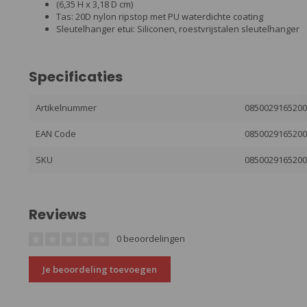
(6,35 H x 3,18 D cm)
Tas: 20D nylon ripstop met PU waterdichte coating
Sleutelhanger etui: Siliconen, roestvrijstalen sleutelhanger
Specificaties
Artikelnummer
085002916520
EAN Code
085002916520
SKU
085002916520
Reviews
0 beoordelingen
Je beoordeling toevoegen