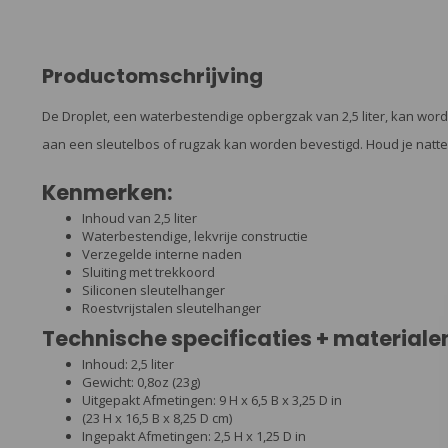
Productomschrijving
De Droplet, een waterbestendige opbergzak van 2,5 liter, kan wor
aan een sleutelbos of rugzak kan worden bevestigd. Houd je natte
Kenmerken:
Inhoud van 2,5 liter
Waterbestendige, lekvrije constructie
Verzegelde interne naden
Sluiting met trekkoord
Siliconen sleutelhanger
Roestvrijstalen sleutelhanger
Technische specificaties + materiale
Inhoud: 2,5 liter
Gewicht: 0,8oz (23g)
Uitgepakt Afmetingen: 9 H x 6,5 B x 3,25 D in
(23 H x 16,5 B x 8,25 D cm)
Ingepakt Afmetingen: 2,5 H x 1,25 D in