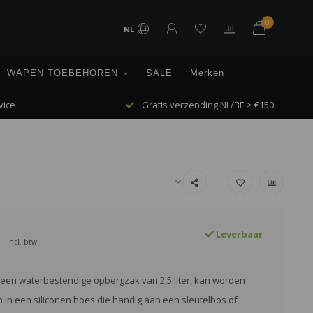
0
NL
WAPEN TOEBEHOREN
SALE
Merken
vice
Gratis verzending NL/BE > €150
Leverbaar
Incl. btw
 een waterbestendige opbergzak van 2,5 liter, kan worden
in een siliconen hoes die handig aan een sleutelbos of