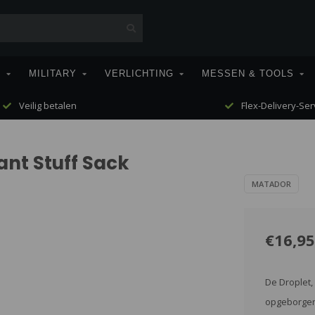
T
MILITARY
VERLICHTING
MESSEN & TOOLS
Veilig betalen
Flex-Delivery-Ser
ant Stuff Sack
MATADOR
€16,95
De Droplet,
opgeborgen 