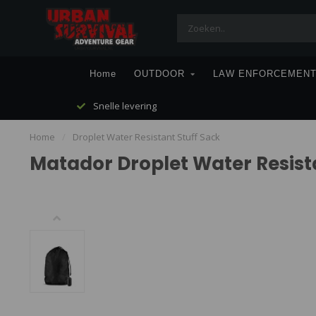
Home
OUTDOOR
LAW ENFORCEMEN
Snelle levering
Home
/
Droplet Water Resistant Stuff Sack
Matador Droplet Water Resist