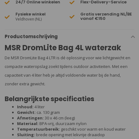
24/7 Online winkelen
Flex-Delivery-Service
Fysieke winkel
Gratis verzending NL/BE
vanaf €150
Veldhoven (NL)
Productomschrijving
MSR DromLite Bag 4L waterzak
De MSR DromLite Bag 4 LTR is dé oplossing voor wie lichtgewicht en
compacte wateropslag zoekt tijdens outdoor activiteiten. Met een
capaciteit van 4 liter heb je altijd voldoende water bij de hand,
zonder extra gewicht.
Belangrijkste specificaties
Inhoud:
4 liter
Gewicht:
ca. 130 gram
Afmetingen:
30 x 46 cm (leeg)
Materiaal:
BPA-vrij, duurzaam nylon
Temperatuurbereik:
geschikt voor warm en koud water
Sluiting:
brede opening met lekvrije draaidop