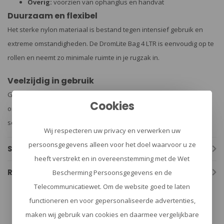
Overig:
voorzien van ophanglus en handvat
Duurzaam en flexibel
Het sterke nylon materiaal is bestand tegen intensief gebruik en
extreme omstandigheden. De DromLite Bag 4 LTR is eenvoudig op te
rollen en neemt zo minimale ruimte in je rugzak in.
Veelzijdig in gebruik
Gebruik de DromLite Bag 4 LTR als drinkwaterreservoir, douche of
Cookies
om af te wassen. Dankzij de brede opening is vullen en
schoonmaken eenvoudig.
Wij respecteren uw privacy en verwerken uw
persoonsgegevens alleen voor het doel waarvoor u ze
Specificaties
heeft verstrekt en in overeenstemming met de Wet
Reviews
Bescherming Persoonsgegevens en de
Telecommunicatiewet. Om de website goed te laten
functioneren en voor gepersonaliseerde advertenties,
maken wij gebruik van cookies en daarmee vergelijkbare