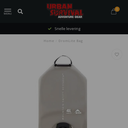
0
MENU
Snelle levering
Home
/
DromLite Bag