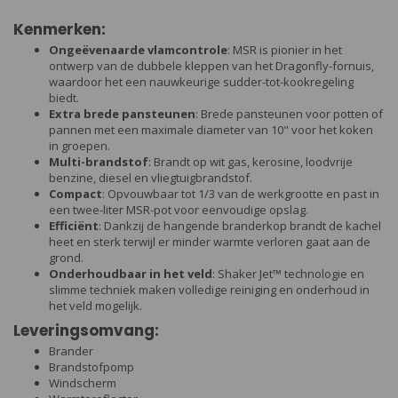
Kenmerken:
Ongeëvenaarde vlamcontrole
: MSR is pionier in het
ontwerp van de dubbele kleppen van het Dragonfly-fornuis,
waardoor het een nauwkeurige sudder-tot-kookregeling
biedt.
Extra brede pansteunen
: Brede pansteunen voor potten of
pannen met een maximale diameter van 10" voor het koken
in groepen.
Multi-brandstof
: Brandt op wit gas, kerosine, loodvrije
benzine, diesel en vliegtuigbrandstof.
Compact
: Opvouwbaar tot 1/3 van de werkgrootte en past in
een twee-liter MSR-pot voor eenvoudige opslag.
Efficiënt
: Dankzij de hangende branderkop brandt de kachel
heet en sterk terwijl er minder warmte verloren gaat aan de
grond.
Onderhoudbaar in het veld
: Shaker Jet™ technologie en
slimme techniek maken volledige reiniging en onderhoud in
het veld mogelijk.
Leveringsomvang:
Brander
Brandstofpomp
Windscherm