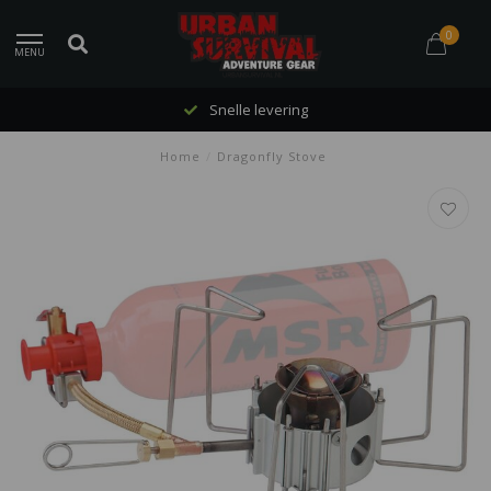
0
MENU
Snelle levering
Home
/
Dragonfly Stove