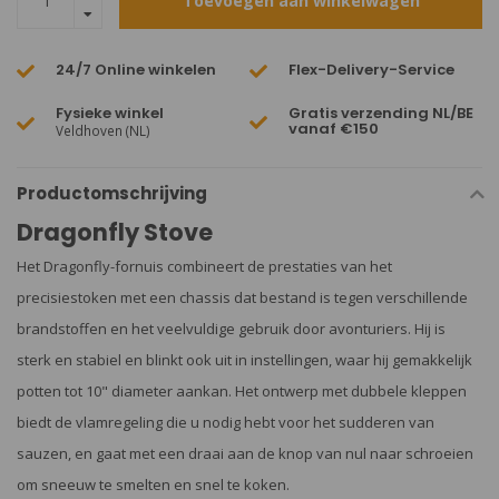
Toevoegen aan winkelwagen
24/7 Online winkelen
Flex-Delivery-Service
Fysieke winkel
Gratis verzending NL/BE
vanaf €150
Veldhoven (NL)
Productomschrijving
Dragonfly Stove
Het Dragonfly-fornuis combineert de prestaties van het
precisiestoken met een chassis dat bestand is tegen verschillende
brandstoffen en het veelvuldige gebruik door avonturiers. Hij is
sterk en stabiel en blinkt ook uit in instellingen, waar hij gemakkelijk
potten tot 10" diameter aankan. Het ontwerp met dubbele kleppen
biedt de vlamregeling die u nodig hebt voor het sudderen van
sauzen, en gaat met een draai aan de knop van nul naar schroeien
om sneeuw te smelten en snel te koken.